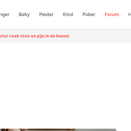
nger
Baby
Peuter
Kind
Puber
Forum
H
uter vaak moe en pijn in de benen