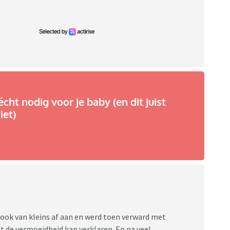
écht nodig voor je baby (en dit juist
iet)
t ook van kleins af aan en werd toen verward met
at de vermoeidheid kan verklaren. En na veel