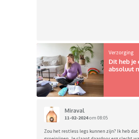
Verzorging
Dit heb je 
absoluut n
Miraval
11-02-2024
om 08:05
Zou het restless legs kunnen zijn? Ik heb da
groeipijnen. Je slaapt daardoor erg slecht w