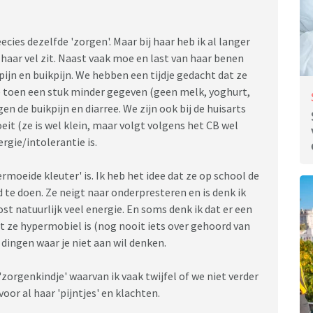
ecies dezelfde 'zorgen'. Maar bij haar heb ik al langer
n haar vel zit. Naast vaak moe en last van haar benen
pijn en buikpijn. We hebben een tijdje gedacht dat ze
 toen een stuk minder gegeven (geen melk, yoghurt,
gen de buikpijn en diarree. We zijn ook bij de huisarts
eit (ze is wel klein, maar volgt volgens het CB wel
ergie/intolerantie is.
rmoeide kleuter' is. Ik heb het idee dat ze op school de
 te doen. Ze neigt naar onderpresteren en is denk ik
st natuurlijk veel energie. En soms denk ik dat er een
at ze hypermobiel is (nog nooit iets over gehoord van
 dingen waar je niet aan wil denken.
jn 'zorgenkindje' waarvan ik vaak twijfel of we niet verder
r al haar 'pijntjes' en klachten.