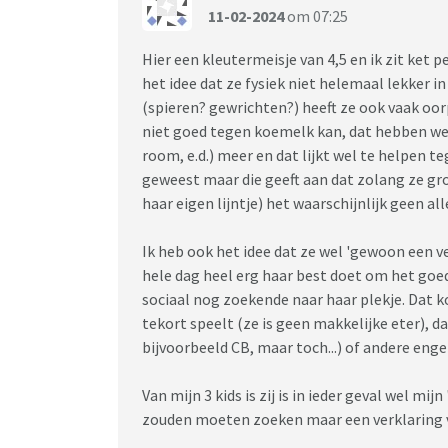
11-02-2024
om 07:25
Hier een kleutermeisje van 4,5 en ik zit ket pe
het idee dat ze fysiek niet helemaal lekker i
(spieren? gewrichten?) heeft ze ook vaak oor
niet goed tegen koemelk kan, dat hebben we
room, e.d.) meer en dat lijkt wel te helpen te
geweest maar die geeft aan dat zolang ze gro
haar eigen lijntje) het waarschijnlijk geen all
Ik heb ook het idee dat ze wel 'gewoon een ve
hele dag heel erg haar best doet om het goed
sociaal nog zoekende naar haar plekje. Dat ko
tekort speelt (ze is geen makkelijke eter), d
bijvoorbeeld CB, maar toch...) of andere enge
Van mijn 3 kids is zij is in ieder geval wel mi
zouden moeten zoeken maar een verklaring voo