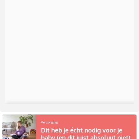
Verzorging
Dit heb je écht nodig voor je
baby (en dit juist absoluut niet)