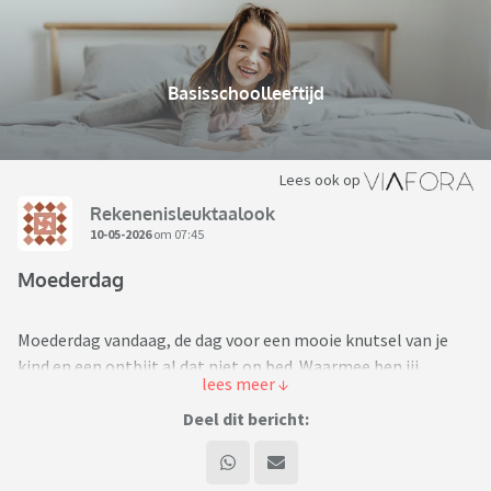
Basisschoolleeftijd
Lees ook op
Rekenenisleuktaalook
10-05-2026
om 07:45
Moederdag
Moederdag vandaag, de dag voor een mooie knutsel van je
kind en een ontbijt al dat niet op bed. Waarmee ben jij
verwend? En heeft je kind dat op school gemaakt of niet?
Deel dit bericht:
Op mijn school maken we tot en met groep 8 iets voor
Moederdag. Kinderen vinden dit niet altijd leuk meer om te