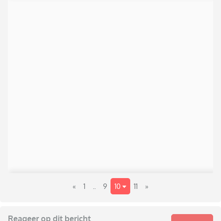
«
1
..
9
10
11
»
Reageer op dit bericht