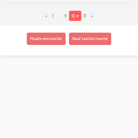
doen, die kopen liever iets. Wordt het nog gewaardeerd door
ouders, of kunnen we onze energie beter in rekenen en taal
«
1
..
9
10
11
»
steken?
Kom maar op met je mening over het cadeautje, gemaakt op
school, wat je van je kind kreeg. Ik ben benieuwd!
Plaats een reactie
Naar laatste reactie
Nieuwe inspiratie ook welkom.