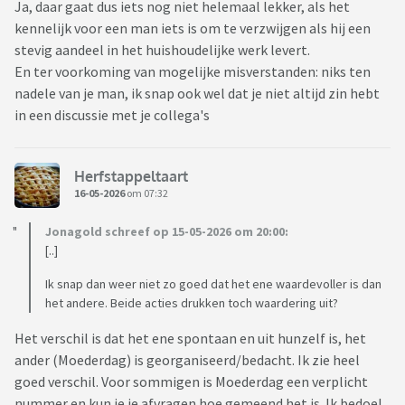
Ja, daar gaat dus iets nog niet helemaal lekker, als het
kennelijk voor een man iets is om te verzwijgen als hij een
stevig aandeel in het huishoudelijke werk levert.
En ter voorkoming van mogelijke misverstanden: niks ten
nadele van je man, ik snap ook wel dat je niet altijd zin hebt
in een discussie met je collega's
Herfstappeltaart
16-05-2026
om 07:32
Jonagold schreef op 15-05-2026 om 20:00:
[..]
Ik snap dan weer niet zo goed dat het ene waardevoller is dan
het andere. Beide acties drukken toch waardering uit?
Het verschil is dat het ene spontaan en uit hunzelf is, het
ander (Moederdag) is georganiseerd/bedacht. Ik zie heel
goed verschil. Voor sommigen is Moederdag een verplicht
nummer en kun je je afvragen hoe gemeend het is. Ik bedoel