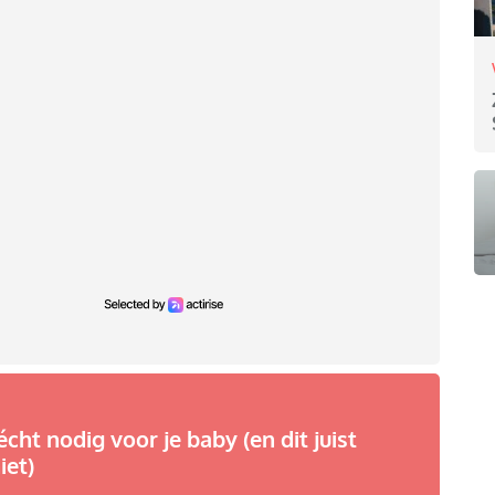
écht nodig voor je baby (en dit juist
iet)