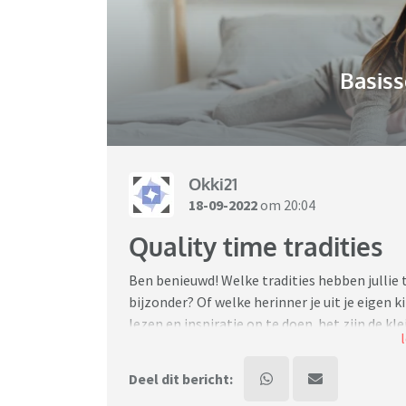
Basiss
Okki21
18-09-2022
om 20:04
Quality time tradities
Ben benieuwd! Welke tradities hebben jullie t
bijzonder? Of welke herinner je uit je eigen 
lezen en inspiratie op te doen..het zijn de k
Zelf denk ik altijd met weemoed terug aan he
Deel dit bericht:
schoolvakantie bakte mijn moeder vroeger