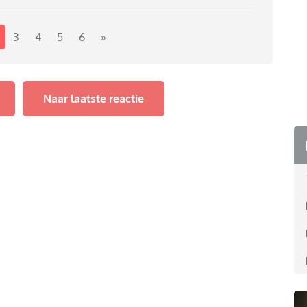
3
4
5
6
»
Naar laatste reactie