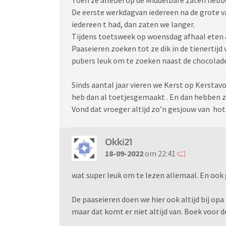
De eerste werkdagvan iedereen na de grote va
iedereen t had, dan zaten we langer.
Tijdens toetsweek op woensdag afhaal eten a
Paaseieren zoeken tot ze dik in de tienertij
pubers leuk om te zoeken naast de chocolade
Sinds aantal jaar vieren we Kerst op Kerstavon
heb dan al toetjesgemaakt . En dan hebben zi
Vond dat vroeger altijd zo’n gesjouw van hot
Okki21
18-09-2022
om 22:41
wat super leuk om te lezen allemaal. En ook 
De paaseieren doen we hier ook altijd bij opa
maar dat komt er niet altijd van. Boek voor d