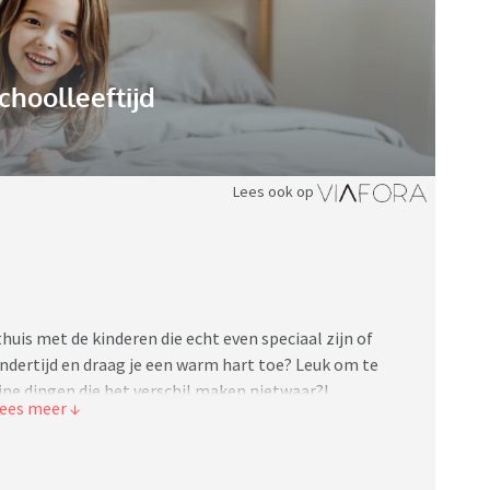
choolleeftijd
Lees ook op
huis met de kinderen die echt even speciaal zijn of
kindertijd en draag je een warm hart toe? Leuk om te
leine dingen die het verschil maken nietwaar?!
t einde van de schoolvakanties. Aan het eind van iedere
 pannenkoeken