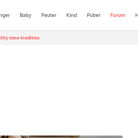
nger
Baby
Peuter
Kind
Puber
Forum
H
lity time tradities