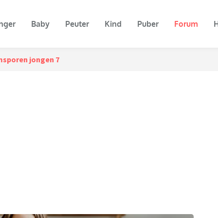
nger
Baby
Peuter
Kind
Puber
Forum
H
sporen jongen 7