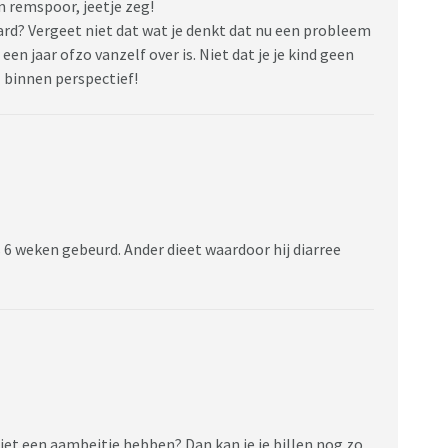
n remspoor, jeetje zeg!
ard? Vergeet niet dat wat je denkt dat nu een probleem
 een jaar ofzo vanzelf over is. Niet dat je je kind geen
 binnen perspectief!
s 6 weken gebeurd. Ander dieet waardoor hij diarree
 niet een aambeitje hebben? Dan kan je je billen nog zo