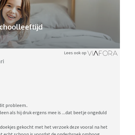
choolleeftijd
Lees ook op
ri
dit probleem..
leen als hij druk ergens mee is ....dat beetje ongeduld
doekjes gekocht met het verzoek deze vooral na het
het echt schoon is voordat de onderbroek omhoog