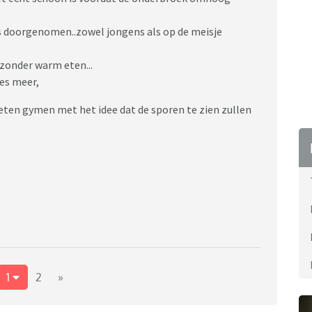
s doorgenomen..zowel jongens als op de meisje
 zonder warm eten...
jes meer,
eten gymen met het idee dat de sporen te zien zullen
1
2
»