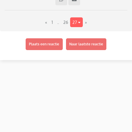
kan worden gemaakt maar helaas houden ze voet bij stuk.
Ik wil graag weten of verenigingen/clubjes kunnen eisen dat
«
1
..
26
27
»
ouders verplicht komen helpen dan wel vrijwilligerswerk
doen?
Plaats een reactie
Naar laatste reactie