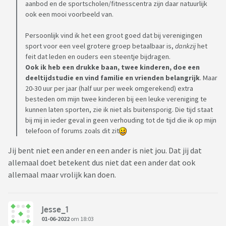
aanbod en de sportscholen/fitnesscentra zijn daar natuurlijk
ook een mooi voorbeeld van.
Persoonlijk vind ik het een groot goed dat bij verenigingen
sport voor een veel grotere groep betaalbaar is,
dankzij
het
feit dat leden en ouders een steentje bijdragen.
Ook ik heb een drukke baan, twee kinderen, doe een
deeltijdstudie en vind familie en vrienden belangrijk
. Maar
20-30 uur per jaar (half uur per week omgerekend) extra
besteden om mijn twee kinderen bij een leuke vereniging te
kunnen laten sporten, zie ik niet als buitensporig. Die tijd staat
bij mij in ieder geval in geen verhouding tot de tijd die ik op mijn
telefoon of forums zoals dit zit
Jij bent niet een ander en een ander is niet jou. Dat jij dat
allemaal doet betekent dus niet dat een ander dat ook
allemaal maar vrolijk kan doen.
Jesse_1
01-06-2022
om 18:03