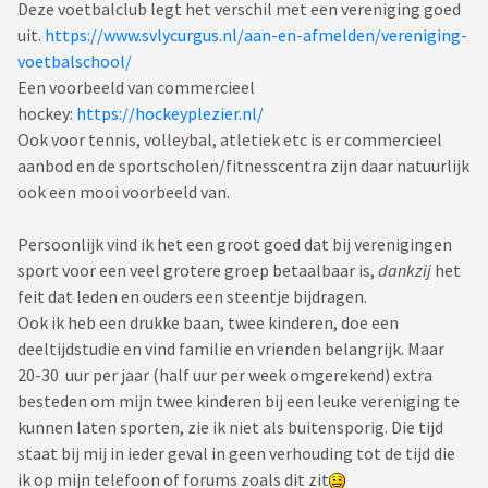
Deze voetbalclub legt het verschil met een vereniging goed
uit.
https://www.svlycurgus.nl/aan-en-afmelden/vereniging-
voetbalschool/
Een voorbeeld van commercieel
hockey:
https://hockeyplezier.nl/
Ook voor tennis, volleybal, atletiek etc is er commercieel
aanbod en de sportscholen/fitnesscentra zijn daar natuurlijk
ook een mooi voorbeeld van.
Persoonlijk vind ik het een groot goed dat bij verenigingen
sport voor een veel grotere groep betaalbaar is,
dankzij
het
feit dat leden en ouders een steentje bijdragen.
Ook ik heb een drukke baan, twee kinderen, doe een
deeltijdstudie en vind familie en vrienden belangrijk. Maar
20-30 uur per jaar (half uur per week omgerekend) extra
besteden om mijn twee kinderen bij een leuke vereniging te
kunnen laten sporten, zie ik niet als buitensporig. Die tijd
staat bij mij in ieder geval in geen verhouding tot de tijd die
ik op mijn telefoon of forums zoals dit zit