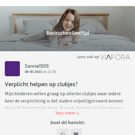
Basisschoolleeftijd
Lees ook op
Sanne1505
08-05-2022
om 21:50
Verplicht helpen op clubjes?
Mijn kinderen willen graag op allerlei clubjes waar iedere
keer de verplichting is dat ouders vrijwilligerswerk komen
doen. Ik kan dat niet doen, ik werk, heb een huishouden en
daarnaast verwacht de school ook wat van mij als ouder
waardoor ik overprikkeld raak als dit erbij komt. Ik heb
Deel dit bericht:
diverse clubjes gebeld en gevraagd of er een uitzondering