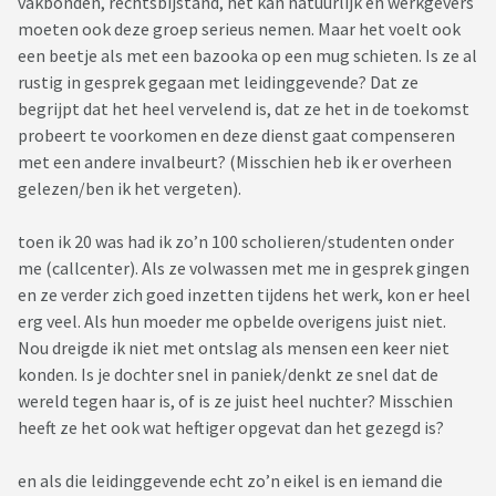
vakbonden, rechtsbijstand, het kan natuurlijk en werkgevers
moeten ook deze groep serieus nemen. Maar het voelt ook
een beetje als met een bazooka op een mug schieten. Is ze al
rustig in gesprek gegaan met leidinggevende? Dat ze
begrijpt dat het heel vervelend is, dat ze het in de toekomst
probeert te voorkomen en deze dienst gaat compenseren
met een andere invalbeurt? (Misschien heb ik er overheen
gelezen/ben ik het vergeten).
toen ik 20 was had ik zo’n 100 scholieren/studenten onder
me (callcenter). Als ze volwassen met me in gesprek gingen
en ze verder zich goed inzetten tijdens het werk, kon er heel
erg veel. Als hun moeder me opbelde overigens juist niet.
Nou dreigde ik niet met ontslag als mensen een keer niet
konden. Is je dochter snel in paniek/denkt ze snel dat de
wereld tegen haar is, of is ze juist heel nuchter? Misschien
heeft ze het ook wat heftiger opgevat dan het gezegd is?
en als die leidinggevende echt zo’n eikel is en iemand die