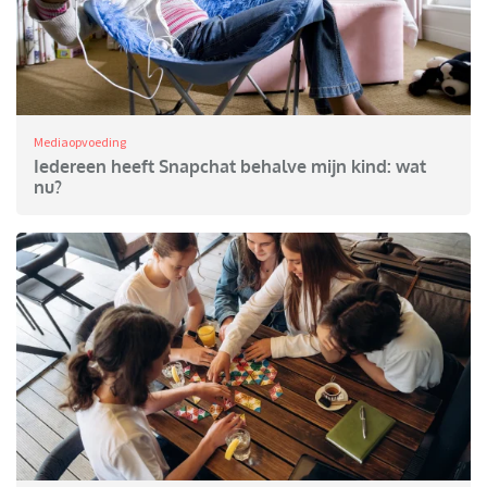
Mediaopvoeding
Iedereen heeft Snapchat behalve mijn kind: wat
nu?