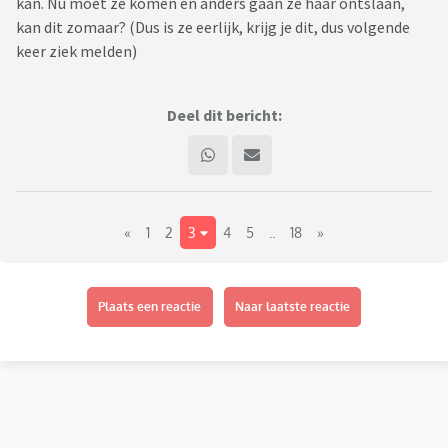
kan. Nu moet ze komen en anders gaan ze haar ontslaan,
kan dit zomaar? (Dus is ze eerlijk, krijg je dit, dus volgende
keer ziek melden)
Deel dit bericht:
«
1
2
3
4
5
..
18
»
Plaats een reactie
Naar laatste reactie