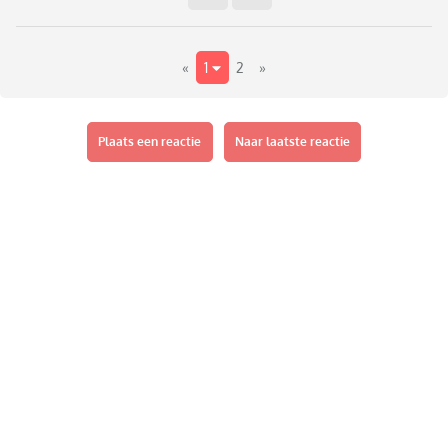
«
1
2
»
Plaats een reactie
Naar laatste reactie