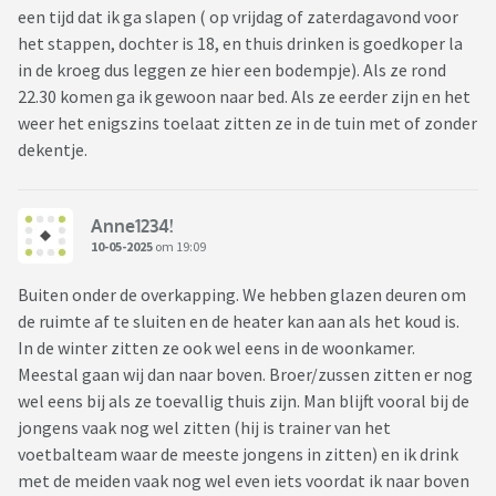
een tijd dat ik ga slapen ( op vrijdag of zaterdagavond voor
het stappen, dochter is 18, en thuis drinken is goedkoper la
in de kroeg dus leggen ze hier een bodempje). Als ze rond
22.30 komen ga ik gewoon naar bed. Als ze eerder zijn en het
weer het enigszins toelaat zitten ze in de tuin met of zonder
dekentje.
Anne1234!
10-05-2025
om 19:09
Buiten onder de overkapping. We hebben glazen deuren om
de ruimte af te sluiten en de heater kan aan als het koud is.
In de winter zitten ze ook wel eens in de woonkamer.
Meestal gaan wij dan naar boven. Broer/zussen zitten er nog
wel eens bij als ze toevallig thuis zijn. Man blijft vooral bij de
jongens vaak nog wel zitten (hij is trainer van het
voetbalteam waar de meeste jongens in zitten) en ik drink
met de meiden vaak nog wel even iets voordat ik naar boven