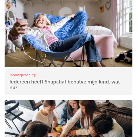
Mediaopvoeding
Iedereen heeft Snapchat behalve mijn kind: wat
nu?