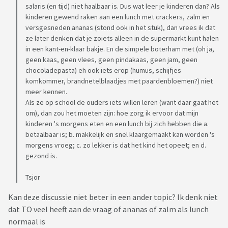
salaris (en tijd) niet haalbaar is. Dus wat leer je kinderen dan? Als
kinderen gewend raken aan een lunch met crackers, zalm en
versgesneden ananas (stond ook in het stuk), dan vrees ik dat
ze later denken dat je zoiets alleen in de supermarkt kunt halen
in een kant-en-klaar bakje. En de simpele boterham met (oh ja,
geen kaas, geen vlees, geen pindakaas, geen jam, geen
chocoladepasta) eh ook iets erop (humus, schijfjes
komkommer, brandnetelblaadjes met paardenbloemen?) niet
meer kennen.
Als ze op school de ouders iets willen leren (want daar gaat het
om), dan zou het moeten zijn: hoe zorg ik ervoor dat mijn
kinderen 's morgens eten en een lunch bij zich hebben die a.
betaalbaar is; b. makkelijk en snel klaargemaakt kan worden 's
morgens vroeg; c. zo lekker is dat het kind het opeet; en d.
gezond is.
Tsjor
Kan deze discussie niet beter in een ander topic? Ik denk niet
dat TO veel heeft aan de vraag of ananas of zalm als lunch
normaal is