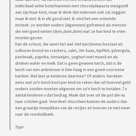
inderdaad witte boterhammen met chocoladepasta meegeeft
aan zijn/haar kind, maar ik denk dat iedereen ook zal zeggen:
maar ik niet. Ik in elk geval niet. Ik vind het een vreemde
insteek: zo worden ouders (algemeen) geframed als mensen
die niet goed weten (dom,dom,dom) wat ze hun kind te eten
moeten geven.
Dan de school, die weet het wel. Het lunchmenu bestaat uit:
volkoren brood en crackers, zalm, 30+ kaas, kipfilet, ijsbergsla,
pastinaak, paprika, tomaatjes, yoghurt met muesli en als
drinken water en melk. Dat is geen gewone lunch, dat is de
lunch van een ambtenaar in Den Haag in een goed-voorziene
kantine. Wat leer je kinderen daarmee? Of anders: bereken
eens wat zo'n lunch kost per kind en reken dan uit hoeveel geld
ouders zouden moeten uitgeven om zo'n lunch te betalen: 7 x
aantal kinderen x dat bedrag. Maak dat over uit de pot die nu
naar scholen gaat. Voordeel: misschien kunnen de ouders dan
een graantje meepikken van de restjes en hoeven ze niet meer
naar de voedselbank.
Tsjor