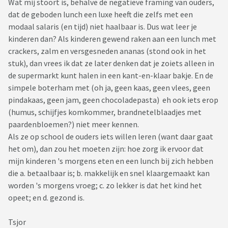
Wat mij stoort is, behalve de negatieve framing van ouders,
dat de geboden lunch een luxe heeft die zelfs met een
modaal salaris (en tijd) niet haalbaar is. Dus wat leer je
kinderen dan? Als kinderen gewend raken aan een lunch met
crackers, zalm en versgesneden ananas (stond ook in het
stuk), dan vrees ik dat ze later denken dat je zoiets alleen in
de supermarkt kunt halen in een kant-en-klaar bakje. En de
simpele boterham met (oh ja, geen kaas, geen vlees, geen
pindakaas, geen jam, geen chocoladepasta) eh ook iets erop
(humus, schijfjes komkommer, brandnetelblaadjes met
paardenbloemen?) niet meer kennen.
Als ze op school de ouders iets willen leren (want daar gaat
het om), dan zou het moeten zijn: hoe zorg ik ervoor dat
mijn kinderen 's morgens eten en een lunch bij zich hebben
die a. betaalbaar is; b. makkelijk en snel klaargemaakt kan
worden 's morgens vroeg; c. zo lekker is dat het kind het
opeet; en d. gezond is.
Tsjor