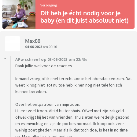
Verzorging
Dit heb je écht nodig voor je
baby (en dit juist absoluut niet)
Max88
04-06-2023
om 00:16
APw schreef op 03-06-2023 om 22:45:
Dank jullie wel voor de reacties.
Iemand vroeg of ik snel terecht kon in het obesitascentrum. Dat
weet ik nog niet. Tot nu toe heb ik hen nog niet telefonisch
kunnen bereiken.
Over het eetpatroon van mijn zoon.
Hij eet veel troep. Altijd buitenshuis. Ofwel met zijn zakgeld
ofwel krijgt hij het van vrienden. Thuis eten we redelijk gezond
en evenwichtig en zijn de porties normaal. Ik koop ook zeer
weinig zoetigheden. Maar als ik dat toch doe, is het in no time
op. Maar altijd als ik het niet zie.