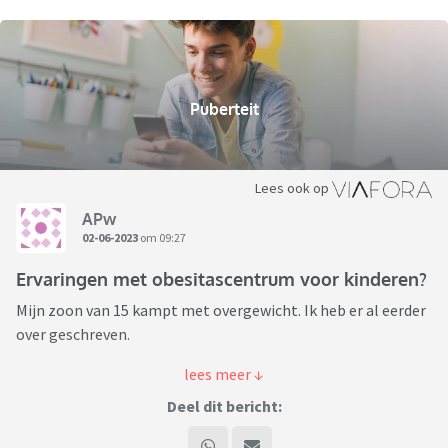
Puberteit
Lees ook op
APw
02-06-2023
om 09:27
Ervaringen met obesitascentrum voor kinderen?
Mijn zoon van 15 kampt met overgewicht. Ik heb er al eerder
over geschreven.
Gisteren gingen we naar de dokter, niet voor zijn gewicht, en
de dokter sprak zijn ongerustheid uit over zijn gewicht en de
Deel dit bericht:
impact daarvan op zijn gezondheid.