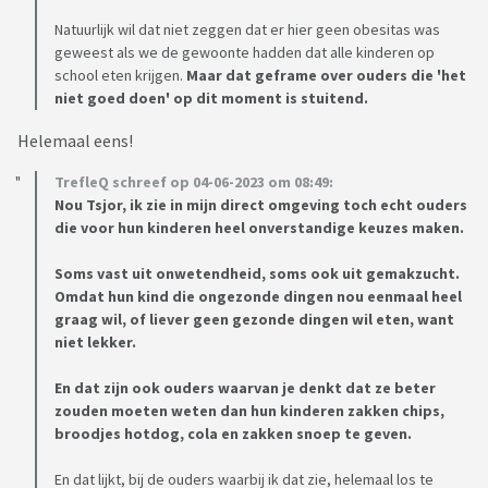
Natuurlijk wil dat niet zeggen dat er hier geen obesitas was
geweest als we de gewoonte hadden dat alle kinderen op
school eten krijgen.
Maar dat geframe over ouders die 'het
niet goed doen' op dit moment is stuitend.
Helemaal eens!
TrefleQ schreef op 04-06-2023 om 08:49:
Nou Tsjor, ik zie in mijn direct omgeving toch echt ouders
die voor hun kinderen heel onverstandige keuzes maken.
Soms vast uit onwetendheid, soms ook uit gemakzucht.
Omdat hun kind die ongezonde dingen nou eenmaal heel
graag wil, of liever geen gezonde dingen wil eten, want
niet lekker.
En dat zijn ook ouders waarvan je denkt dat ze beter
zouden moeten weten dan hun kinderen zakken chips,
broodjes hotdog, cola en zakken snoep te geven.
En dat lijkt, bij de ouders waarbij ik dat zie, helemaal los te