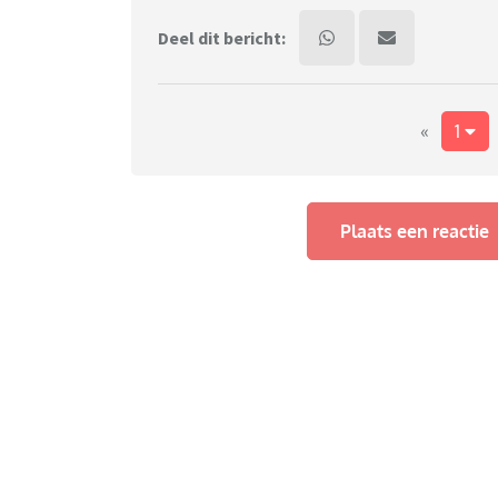
Deel dit bericht:
«
1
Plaats een reactie