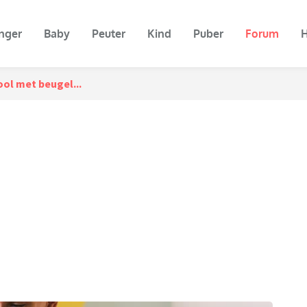
nger
Baby
Peuter
Kind
Puber
Forum
H
ool met beugel...