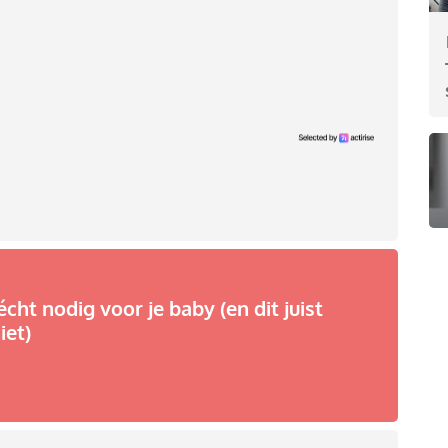
écht nodig voor je baby (en dit juist
iet)