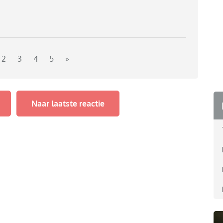
2
3
4
5
»
Naar laatste reactie