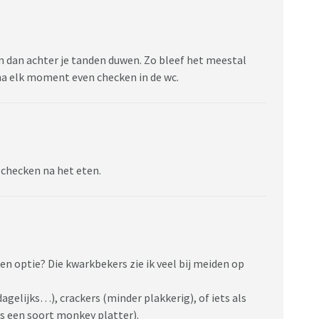
 en dan achter je tanden duwen. Zo bleef het meestal
 na elk moment even checken in de wc.
 checken na het eten.
en optie? Die kwarkbekers zie ik veel bij meiden op
dagelijks…), crackers (minder plakkerig), of iets als
us een soort monkey platter).