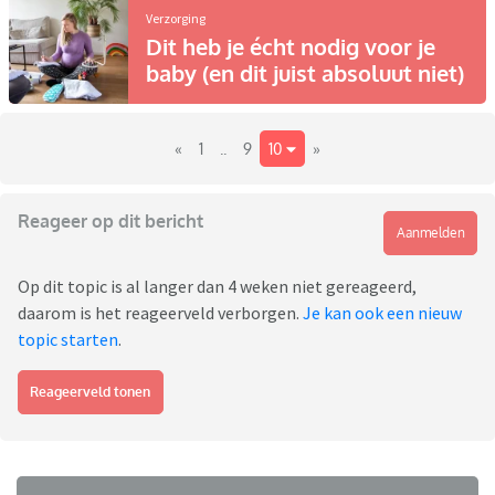
Verzorging
Dit heb je écht nodig voor je
baby (en dit juist absoluut niet)
«
1
..
9
10
»
Reageer op dit bericht
Aanmelden
Op dit topic is al langer dan 4 weken niet gereageerd,
daarom is het reageerveld verborgen.
Je kan ook een nieuw
topic starten
.
Reageerveld tonen