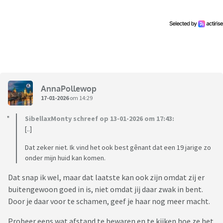
helemaal blij, maar zij wist wat wij hem gaven, want ik had in
de app de link gestuurd naar wat wij hem zouden geven. Toen
moest ik nog halsoverkop naar de winkel om iets anders te
halen.
- En het ergste was dat wij als een gezin een weekendje in de
kerstvakantie weggingen naar een huisje. Dit doen wij elk
jaar en dit zou waarschijnlijk het laatste jaar zijn omdat
AnnaPollewop
zoon bijna volwassen is. Toen had zij tegen zoon verteld dat
17-01-2026
om 14:29
als verrassing wij haar hadden uitgenodigd. Dit hadden wij
niet gedaan, maar zoon was zo blij dat wij maar toestemde.
SibellaxMonty schreef op 13-01-2026 om 17:43:
Toen een dag voordat wij vertrokken had zij tegen zoon
[..]
gezegd dat ik had gezegd dat ik haar niet mee wilde hebben
Dat zeker niet. Ik vind het ook best gênant dat een 19 jarige zo
en omdat ze geen ruzie wilde maken met mij bleef ze maar
onder mijn huid kan komen.
thuis. Zoon is heel erg boos geworden op mij. Terwijl ik dat
helemaal niet heb gezegd. Uiteindelijk is zoon niet
Dat snap ik wel, maar dat laatste kan ook zijn omdat zij er
meegegaan en is ons laatste kerstvakantieweekend met het
buitengewoon goed in is, niet omdat jij daar zwak in bent.
gezin helemaal verpest.
Door je daar voor te schamen, geef je haar nog meer macht.
Probeer eens wat afstand te bewaren en te kijken hoe ze het
Hoe moet ik hiermee omgaan? Het voelt echt of zij als