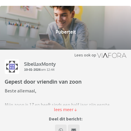
Puberteit
Lees ook op
SibellaxMonty
10-01-2026
om 12:44
Gepest door vriendin van zoon
Beste allemaal,
Mijn zoon is 17 en heeft sinds een half jaar zijn eerste
verkering. Harstikke leuk natuurlijk, alleen lijkt zij er een
hobby ervan te hebben gemaakt om mij te pesten. Ik weet
Deel dit bericht:
dat ik heel paranoïde en dramatisch klink, maar ze heeft al