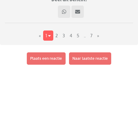
«
1
2
3
4
5
..
7
»
Plaats een reactie
Naar laatste reactie