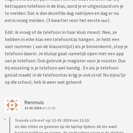
betrappen telefoon in de klas, word je er uitgestuurd om je
te melden. Dat is dan dezelfde dag nablijven en dag er na
extra vroeg melden. (3 kwartier voor het eerste uur) .
Edit: ik vroeg of de telefoon in haar kluis moest. Nee, ze
hebben in elke klas een telefoontas hangen. Je hebt een
vast nummer ( van de klassenlijst) als je binnenkomt, stop je
telefoon daarin. Je kluisje gaat namelijk open met een app
van je telefoon. Ook gebruik je magister voor je rooster. Dus
bij wisseling is je telefoon wel handig . En als je telefoon
geluid maakt in de telefoontas krijg je ook straf. Na bijna 5jr
op die school, heb ik weer wat geleerd
Renmuis
12-01-2024
om 11:56
Ysenda schreef op 12-01-2024 om 11:33:
en dan zitten ze gewoon op de laptop tijdens de les want
boeken hebben ze weinig, de opdrachten staan in de digitale