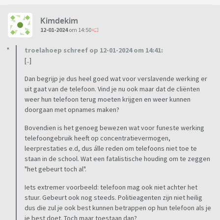
Kimdekim
12-01-2024
om 14:50
troelahoep schreef op 12-01-2024 om 14:41:
[..]
Dan begrijp je dus heel goed wat voor verslavende werking er
uit gaat van de telefoon. Vind je nu ook maar dat de cliënten
weer hun telefoon terug moeten krijgen en weer kunnen
doorgaan met opnames maken?
Bovendien is het genoeg bewezen wat voor funeste werking
telefoongebruik heeft op concentratievermogen,
leerprestaties e.d, dus álle reden om telefoons niet toe te
staan in de school. Wat een fatalistische houding om te zeggen
"het gebeurt toch al".
Iets extremer voorbeeld: telefoon mag ook niet achter het
stuur. Gebeurt ook nog steeds. Politieagenten zijn niet heilig
dus die zul je ook best kunnen betrappen op hun telefoon als je
je best doet. Toch maar toestaan dan?