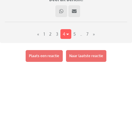
«
1
2
3
4
5
..
7
»
Plaats een reactie
Naar laatste reactie