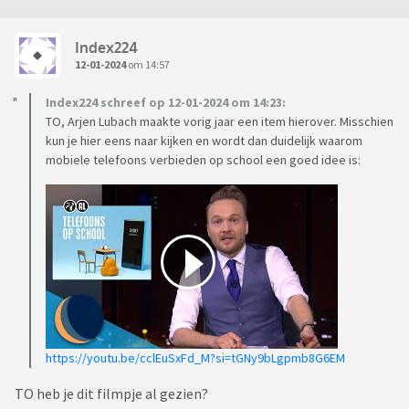
Index224
12-01-2024
om 14:57
Index224 schreef op 12-01-2024 om 14:23:
TO, Arjen Lubach maakte vorig jaar een item hierover. Misschien
kun je hier eens naar kijken en wordt dan duidelijk waarom
mobiele telefoons verbieden op school een goed idee is:
https://youtu.be/cclEuSxFd_M?si=tGNy9bLgpmb8G6EM
TO heb je dit filmpje al gezien?