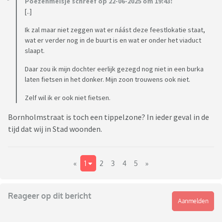
Poezenmeisje schreef op 22-06-2025 om 19:43:
[..]
Ik zal maar niet zeggen wat er náást deze feestlokatie staat,
wat er verder nog in de buurt is en wat er onder het viaduct
slaapt.
Daar zou ik mijn dochter eerlijk gezegd nog niet in een burka
laten fietsen in het donker. Mijn zoon trouwens ook niet.
Zelf wil ik er ook niet fietsen.
Bornholmstraat is toch een tippelzone? In ieder geval in de
tijd dat wij in Stad woonden.
«
1
2
3
4
5
»
Reageer op dit bericht
Aanmelden