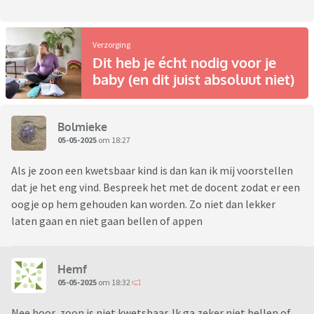
Verzorging
Dit heb je écht nodig voor je
baby (en dit juist absoluut niet)
Bolmieke
05-05-2025
om 18:27
Als je zoon een kwetsbaar kind is dan kan ik mij voorstellen
dat je het eng vind. Bespreek het met de docent zodat er een
oogje op hem gehouden kan worden. Zo niet dan lekker
laten gaan en niet gaan bellen of appen
Hemf
05-05-2025
om 18:32
Nee hoor, zoon is niet kwetsbaar. Ik ga zeker niet bellen of