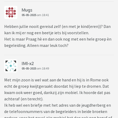
Mugs
05-05-2025
om 18:41
Hebben jullie nooit gereisd zelf (en met je kind(eren))? Dan
kan ik mij er nog een beetje iets bij voorstellen.
Het is maar Praag hè en dan ook nog met een hele groep èn
begeleiding. Alleen maar leuk toch?
IMI-x2
05-05-2025
om 18:49
Met mijn zoon is wel wat aan de hand en hij is in Rome ook
echt de groep kwijtgeraakt doordat hij liep te dromen. Dat
kwam ook weer goed, dankzij zijn mobiel. Ik hoorde dat pas
achteraf (en terecht).
Ik heb wel een briefje met het adres van de jeugdherberg en
de telefoonnummers van de begeleiders in beide broeken
gedaan, voor het geval zijn mobiel het dan ook nog begaf of