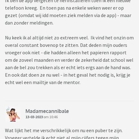
Ik ben de app vergeten te herinstalleren toen ik een nieuwe
telefoon kreeg. En toen pas na enkele weken weer er op
gezet (omdat wij idd moeten ziek melden via de app) - maar
dan zonder meldingen.
Nu keek ik al altijd niet zo extreem veel. Ik vind het onzin om
overal constant bovenop te zitten. Dat deden mijn ouders
vroeger ook niet - die hadden alleen het papieren rapport
om de zoveel maanden en verder de zekerheid dat school wel
aan de bel zou trekken als er echt iets ergs aan de hand was.
En ook dat doen ze nu wel - in het geval het nodig is, krijg je
echt wel een mailtje van de mentor.
Madamecannibale
13-03-2023
om 10:46
Wat lijkt het me verschrikkelijk om nu een puber te zijn.
Vroeger vertelde ik echt niet al mijn cijfers tegen mijn