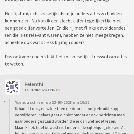
Het lijkt mij echt vreselijk als mijn ouders alles zo hadden
kunnen zien. Nu kon ik een slecht cijfer tegelijkertijd met
een goed cijfer vertellen. En die rij met flinke onvoldoendes
(en die niet relevant waren), hebben ze niet meegekregen.
Scheelde ook wat stress bij mijn ouders.
Dus ook voor ouders lijkt het mij vreselijk stressvol om alles
te weten.
Felenthi
13-03-2023
om 13:02
Ysenda schreef op 13-03-2023 om 10:52:
Ik had dit ook, en wilde toen de door school gebruikte app
verwijderen, helaas gaat dit niet omdat er ook berichten mee
naar ouders gestuurd worden die je dan wel moet lezen.
Maar ik heb heel bewust niet meer in de cijferlijst gekeken. Als
het belangrijk is trekt school wel aan de bel, maar met 17 is het