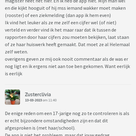
magister heet het hier. En ik heb de app niet. Mijn man wel
en die kijkt hooguit of hij mss iemand wakker moet maken
(rooster) of een ziekmelding (dan app ik hem even)
Ik vind het leuker als ze me zelf een cijfer wel (of niet)
verteld en verder vind ik het maar raar dat ik tussen de
rapporten door haar cijfers zou moeten bekijken, laat staan
of ze haar huiswerk heeft gemaakt. Dat moet ze al Helemaal
zelf weten.
overigens geven ze mij ook nooit commentaar als de was er
nog ligt en ik ergens niet aan toe ben gekomen. Want eerlijk
is eerlijk
Zusterclivia
13-03-2023
om 11:40
De enige reden om een 17-jarige nog zo te controleren is als
er echt bijzondere omstandigheden zijn en dat dit
afgesproken is (met haar/school).
De app is niet het probleem, maar dat jouw gedrag.