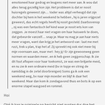
heeft geen grip meer op haar en ik ben hier de dupe van. Ik
emotioneel haar gedrag en leugens niet meer aan. Ik wou dat
kan mij niet van de indruk ontdoen, dat zij mij als
alles terug gezellig kon zijn. Het probleem is dat er nooit
huisregels geweest zijn..... Vader was altijd verheugd dat zijn
geldschieter en poetsvrouw beziet, haar dienster.
dochter bij hem in het weekend te hebben , hij is jaren vrijgezel
Het laatste jaar is de situatie aan het escaleren, nog meer
geweest, dus echt regels heeft hij nooit gesteld. Daarbovenop
arrogantie en ordinair gedrag.
, zij was een fantastisch lief kind waar je nooit iets kon van
Ook haar vriendje zegt nooit een woord tegen mij en elk
zeggen. Je moest haar niet vragen om haar huiswerk te doen,
weekend is hij er ook bij. Hij blijft overnachten, ontbijten,
dat gebeurde vanzelf..... snap je. Maar nu mag je aan haar niets
lunchen en souperen bij ons. Nog NOOIT heeft hij nog maar
meer vragen, want dan krijg je het antwoord van : laat me met
1x een dank u gezegd als ik het eten op tafel zet of bv het is
rust, trek u plan, trap het af. Zij spreekt mij ook niet meer bij
mijn voornaam aan, maar met : hey jij ! Er zijn gewoonweg geen
lekker. Geen enkele dankbaarheid, geen enkel woord. Als ik
normen en waarden meer...en ik heb geen zeggenschap. Ik zie
iets vraag, antwoord hij mij niet.
dit fout aflopen voor haar toekomst, ze was een briljante meid,
Net voor laatste kerstmis kreeg ik plots een whatsappje van
en nu zie ik een ordinaire meid (bv in topje en string de
Sofie. Eerlijk gezegd, ik blij dat ze contact met me nam, oh
namiddag in de zetel doorbrengen) Soms ga ik ook een
er is hoop..... helaas.
weekend weg, bv naar mijn moeder en blijf ik daar het
Ze vroeg mij via whatsapp of ik wilde bijleggen voor het
weekend. Maar dan kom ik zondagavond thuis en bots ik op een
kerstcadeau van haar vader.
enorme stapel wasgoed en rommel.
oh tof dacht ik....
Hoi
Een voetbaltruitje dat hij graag zag, kostprijs 100euro.
Ik heb haar toen voorgesteld dat ik 60euro ging bijleggen, zij
Oké ik kan je originele op bericht niet quoten dus doe het