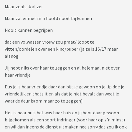
Elk weekend is een verschrikking voor mij, ik moet plaats
Maar zoals ik al zei
maken voor hun, ik moet haar gehoorzamen en er is geen
enkel leuk moment, gesprek.
Maar zal er met m'n hoofd nooit bij kunnen
Nog een voorbeeld, soms haalt ze het bedovertrek en
hoeslaken van haar bed om te wassen en ze gooit dat in het
Nooit kunnen begrijpen
midden van de traphal, zoals je handdoeken op de grond
dat een volwassen vrouw zou praat/ loopt te
gooit in een hotel voor de housekeeping. Als mijn partner
vitten/oordelen over een kind/puber (ja ze is 16/17 maar
dan vraagt om dat in de wasmand te gooien, dan kijkt ze
alsnog
verbaasd en vraagt ze: waarom moet ik dit doen? Zij
verwacht van mij dat ik alles opruim en opkuis.... zij beziet mij
Jij hebt niks over haar te zeggen en al helemaal niet over
niet als een lid van de familie, niet meer.... en ik begrijp het
haar vriendje
niet, is dit nu de slechte invloed van haar vriendje en zijn
familie?
Dus ja is haar vriendje daar dan bijt je gewoon op je lip doe je
Wie herkent deze situatie?
vriendelijk en thats it en als dat je niet bevalt dan weet je
waar de deur is(om maar zo te zeggen)
Het is haar huis het was haar huis en jij bent daar gewoon
bijgekomen als een soort indringer (voor haar op z'n minst)
en wil dan ineens de dienst uitmaken nee sorry dat zou ik ook