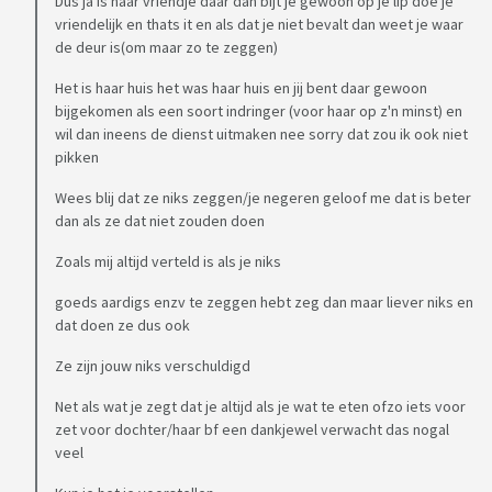
Dus ja is haar vriendje daar dan bijt je gewoon op je lip doe je
vriendelijk en thats it en als dat je niet bevalt dan weet je waar
de deur is(om maar zo te zeggen)
Het is haar huis het was haar huis en jij bent daar gewoon
bijgekomen als een soort indringer (voor haar op z'n minst) en
wil dan ineens de dienst uitmaken nee sorry dat zou ik ook niet
pikken
Wees blij dat ze niks zeggen/je negeren geloof me dat is beter
dan als ze dat niet zouden doen
Zoals mij altijd verteld is als je niks
goeds aardigs enzv te zeggen hebt zeg dan maar liever niks en
dat doen ze dus ook
Ze zijn jouw niks verschuldigd
Net als wat je zegt dat je altijd als je wat te eten ofzo iets voor
zet voor dochter/haar bf een dankjewel verwacht das nogal
veel