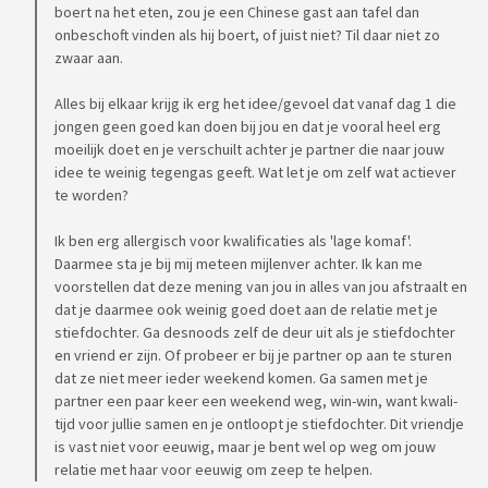
boert na het eten, zou je een Chinese gast aan tafel dan
onbeschoft vinden als hij boert, of juist niet? Til daar niet zo
zwaar aan.
Alles bij elkaar krijg ik erg het idee/gevoel dat vanaf dag 1 die
jongen geen goed kan doen bij jou en dat je vooral heel erg
moeilijk doet en je verschuilt achter je partner die naar jouw
idee te weinig tegengas geeft. Wat let je om zelf wat actiever
te worden?
Ik ben erg allergisch voor kwalificaties als 'lage komaf'.
Daarmee sta je bij mij meteen mijlenver achter. Ik kan me
voorstellen dat deze mening van jou in alles van jou afstraalt en
dat je daarmee ook weinig goed doet aan de relatie met je
stiefdochter. Ga desnoods zelf de deur uit als je stiefdochter
en vriend er zijn. Of probeer er bij je partner op aan te sturen
dat ze niet meer ieder weekend komen. Ga samen met je
partner een paar keer een weekend weg, win-win, want kwali-
tijd voor jullie samen en je ontloopt je stiefdochter. Dit vriendje
is vast niet voor eeuwig, maar je bent wel op weg om jouw
relatie met haar voor eeuwig om zeep te helpen.