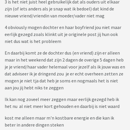
3 is het niet juist heel gebruikelijk dat als ouders uit elkaar
die ook een kleinigheidje heeft gehad.
zijn (of iets anders als je snap wat ik bedoel) dat kind de
Wat ze ook al gedaan heeft is mijn spulletjes in de badkamer
nieuwe vriend/vriendin van moeder/vader niet mag
wegnemen en die in een kast verstoppen. Als ik haar
daarover aansprak, haar vroeg waarom ze mijn spullen uit de
4 obviously mogen dochter en haar boyfriend jou niet maar
badkamer had weggenomen, dan antwoordde ze : zomaar , ik
eerlijk gezegd zoals klinkt uit je originele post jij hun ook
verveelde mij......
niet dus wat is het probleem
Ze is mij meer en meer een onbehaaglijk gevoel aan het
En daarbij komt ze de dochter dus (en vriend) zijn er alleen
geven, mij aan het uitsluiten in alles.
maar in het weekend dat zijn 2 dagen de overige 5 dagen heb
Het maakt mij zo verdrietig en ik sta machteloos hiertegen.
je je vriend/haar vader helemaal voor jezelf als ik jouw was en
Want het ergerlijke hieraan is , dat mijn partner, meestal
dat adviseer ik je dringend zou je er echt overheen zetten ze
niet aanwezig is als ze mij denigrerend aanspreekt of dingen
mogen je niet tja dat heb je soms en nogmaals het is niet
uitsteekt.
aan jou jij hebt niks te zeggen
Mijn verjaardag vergeet ze ook telkens , maar van mij
verwacht ze een mooi cadeau voor haar verjaardag.
Ik kan nog zoveel meer zeggen maar eerlijk gezegd heb ik
Ik krijg ook geen gehoor of steun bij mijn partner, het is zijn
het nu al niet meer kort gehouden en daarbij is niet waard
dochterje , de engel en ik moet mijn mond houden.
Ik weet zeker dat hij enkel zo reageert omdat hij het niet wil
kost me alleen maar m'n kostbare energie en die kan ik
inzien, hij zegt mij ook dat hij het niet wil weten....
beter in andere dingen steken