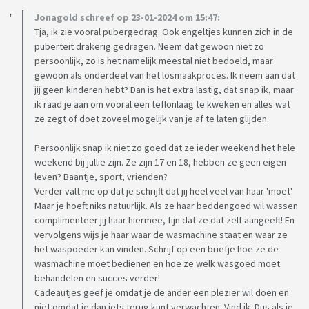
Jonagold schreef op 23-01-2024 om 15:47:
Tja, ik zie vooral pubergedrag. Ook engeltjes kunnen zich in de
puberteit drakerig gedragen. Neem dat gewoon niet zo
persoonlijk, zo is het namelijk meestal niet bedoeld, maar
gewoon als onderdeel van het losmaakproces. Ik neem aan dat
jij geen kinderen hebt? Dan is het extra lastig, dat snap ik, maar
ik raad je aan om vooral een teflonlaag te kweken en alles wat
ze zegt of doet zoveel mogelijk van je af te laten glijden.
Persoonlijk snap ik niet zo goed dat ze ieder weekend het hele
weekend bij jullie zijn. Ze zijn 17 en 18, hebben ze geen eigen
leven? Baantje, sport, vrienden?
Verder valt me op dat je schrijft dat jij heel veel van haar 'moet'.
Maar je hoeft niks natuurlijk. Als ze haar beddengoed wil wassen
complimenteer jij haar hiermee, fijn dat ze dat zelf aangeeft! En
vervolgens wijs je haar waar de wasmachine staat en waar ze
het waspoeder kan vinden. Schrijf op een briefje hoe ze de
wasmachine moet bedienen en hoe ze welk wasgoed moet
behandelen en succes verder!
Cadeautjes geef je omdat je de ander een plezier wil doen en
niet omdat je dan iets terug kunt verwachten. Vind ik. Dus als je