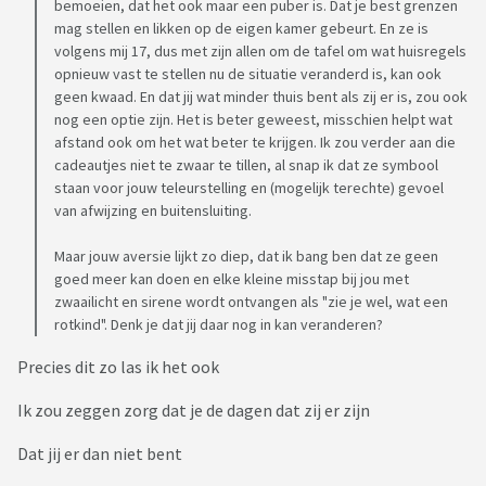
bemoeien, dat het ook maar een puber is. Dat je best grenzen
mag stellen en likken op de eigen kamer gebeurt. En ze is
volgens mij 17, dus met zijn allen om de tafel om wat huisregels
opnieuw vast te stellen nu de situatie veranderd is, kan ook
geen kwaad. En dat jij wat minder thuis bent als zij er is, zou ook
nog een optie zijn. Het is beter geweest, misschien helpt wat
afstand ook om het wat beter te krijgen. Ik zou verder aan die
cadeautjes niet te zwaar te tillen, al snap ik dat ze symbool
staan voor jouw teleurstelling en (mogelijk terechte) gevoel
van afwijzing en buitensluiting.
Maar jouw aversie lijkt zo diep, dat ik bang ben dat ze geen
goed meer kan doen en elke kleine misstap bij jou met
zwaailicht en sirene wordt ontvangen als "zie je wel, wat een
rotkind". Denk je dat jij daar nog in kan veranderen?
Precies dit zo las ik het ook
Ik zou zeggen zorg dat je de dagen dat zij er zijn
Dat jij er dan niet bent