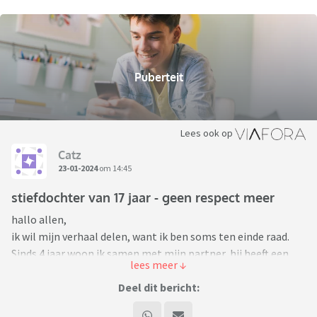
Puberteit
Lees ook op
Catz
23-01-2024
om 14:45
stiefdochter van 17 jaar - geen respect meer
hallo allen,
ik wil mijn verhaal delen, want ik ben soms ten einde raad.
Sinds 4 jaar woon ik samen met mijn partner, hij heeft een
dochter (Sofie) die, destijds ik bij hem ging wonen, 13/14 jaar
was, zij is altijd een schat van een meisje geweest, helpen
Deel dit bericht:
met kleine dingen in het huishouden, vriendelijk, lief,