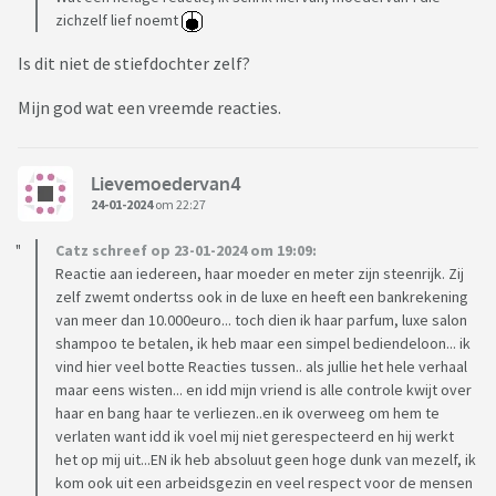
zichzelf lief noemt
Is dit niet de stiefdochter zelf?
Mijn god wat een vreemde reacties.
Lievemoedervan4
24-01-2024
om 22:27
Catz schreef op 23-01-2024 om 19:09:
Reactie aan iedereen, haar moeder en meter zijn steenrijk. Zij
zelf zwemt ondertss ook in de luxe en heeft een bankrekening
van meer dan 10.000euro... toch dien ik haar parfum, luxe salon
shampoo te betalen, ik heb maar een simpel bediendeloon... ik
vind hier veel botte Reacties tussen.. als jullie het hele verhaal
maar eens wisten... en idd mijn vriend is alle controle kwijt over
haar en bang haar te verliezen..en ik overweeg om hem te
verlaten want idd ik voel mij niet gerespecteerd en hij werkt
het op mij uit...EN ik heb absoluut geen hoge dunk van mezelf, ik
kom ook uit een arbeidsgezin en veel respect voor de mensen