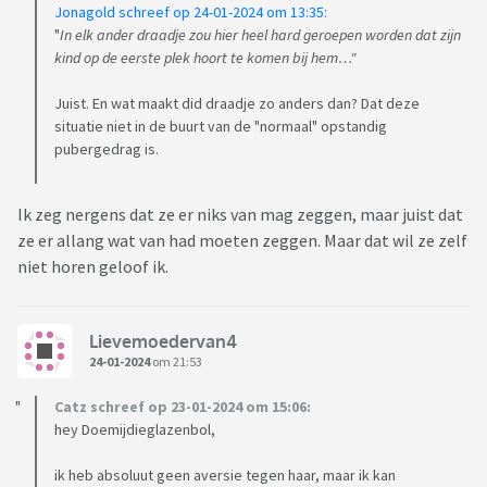
Jonagold schreef op 24-01-2024 om 13:35:
ging nemen, hadden ze al snel hun gsm genomen om te
"
In elk ander draadje zou hier heel hard geroepen worden dat zijn
doen dat ze onschuldig aan het gsm'en waren. Als ik
kind op de eerste plek hoort te komen bij hem…"
binnenkwam deden ze gewoon verder alsof ik er niet was,
ook wat later was de jongeheer rustig aan zijn ballen aan het
Juist. En wat maakt did draadje zo anders dan? Dat deze
situatie niet in de buurt van de "normaal" opstandig
krabben onder mijn ogen, ongegeneerd. Ik dacht toen wat
pubergedrag is.
een onbeschoft, ongemanierd ventje.
Ook sinds Sofie haar vriendje heeft, heb ik geen enkel
gesprek meer met haar, ze praat gewoon niet meer tegen
Ik zeg nergens dat ze er niks van mag zeggen, maar juist dat
mij en ze heeft een grote mond gekregen. Als ik iets vraag
ze er allang wat van had moeten zeggen. Maar dat wil ze zelf
krijg ik een korte ja of nee. De band die we hadden is er niet
niet horen geloof ik.
meer.
Ze spreekt mij enkel nog aan als ze iets nodig heeft, als ik
bijvoorbeeld iets moet wassen in de wasmachine of als ik
Lievemoedervan4
iets moet kopen, bv een parfum. Voor de rest negeert ze mij
24-01-2024
om 21:53
compleet.
Catz schreef op 23-01-2024 om 15:06:
Ik mag ook niets weigeren, als ze iets wil , dan moet ik dat
hey Doemijdieglazenbol,
stante pede doen, anders krijg ik de wind van voren.
Beetje bij beetje is zij chef geworden in huis en mijn partner
ik heb absoluut geen aversie tegen haar, maar ik kan