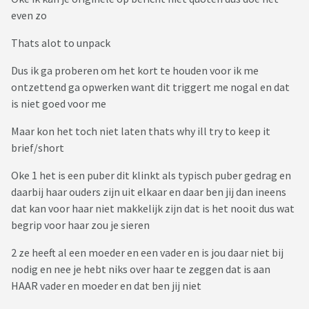
blij en ik blij dat ik een contact met haar had.
even zo
Nu komt het, met kerstmis pakt mijn partner zijn cadeau uit
en het truitje pastte perfect.
Thats alot to unpack
Hij knipte dus het etiket eruit en toen zag ik de prijs erop,
Dus ik ga proberen om het kort te houden voor ik me
80euro.... ipv 100euro.
ontzettend ga opwerken want dit triggert me nogal en dat
Ik heb dit toen nagekeken op internet en effectief , het
is niet goed voor me
truitje kostte maar 80euro....
Ik heb (en kon niet, durfde niet) hier toen niets van gezegd,
Maar kon het toch niet laten thats why ill try to keep it
maar vroeg mij ten stelligste af waarom zij heeft gelogen
brief/short
over de aankoopprijs....tja opdat ik meer zou geven
natuurlijk....
Oke 1 het is een puber dit klinkt als typisch puber gedrag en
Ook elke kerstmis is haar vriendje erbij en kopen wij ook een
daarbij haar ouders zijn uit elkaar en daar ben jij dan ineens
cadeau voor hem.
dat kan voor haar niet makkelijk zijn dat is het nooit dus wat
Vice versa, koopt hij niets voor ons, hij komt steeds met lege
begrip voor haar zou je sieren
handen binnen.
2 ze heeft al een moeder en een vader en is jou daar niet bij
Ook koop ik altijd een mooi duur cadeau voor Sofie,
nodig en nee je hebt niks over haar te zeggen dat is aan
omgekeerd krijg ik van haar telkens iets van amper 10euro,
HAAR vader en moeder en dat ben jij niet
terwijl ze voor haar vader en haar vriend cadeau's van rond de
100euro koopt. Geeft mij het gevoel van de dienster te zijn