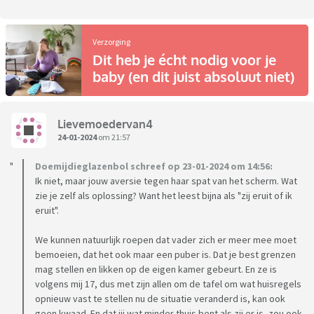
Verzorging
Dit heb je écht nodig voor je
baby (en dit juist absoluut niet)
Lievemoedervan4
24-01-2024
om 21:57
Doemijdieglazenbol schreef op 23-01-2024 om 14:56:
Ik niet, maar jouw aversie tegen haar spat van het scherm. Wat
zie je zelf als oplossing? Want het leest bijna als "zij eruit of ik
eruit".
We kunnen natuurlijk roepen dat vader zich er meer mee moet
bemoeien, dat het ook maar een puber is. Dat je best grenzen
mag stellen en likken op de eigen kamer gebeurt. En ze is
volgens mij 17, dus met zijn allen om de tafel om wat huisregels
opnieuw vast te stellen nu de situatie veranderd is, kan ook
geen kwaad. En dat jij wat minder thuis bent als zij er is, zou ook