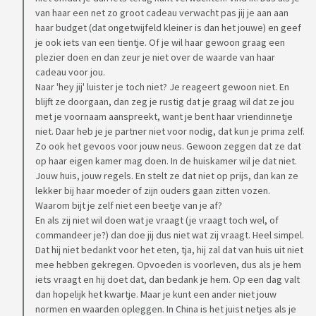
van haar een net zo groot cadeau verwacht pas jij je aan aan
haar budget (dat ongetwijfeld kleiner is dan het jouwe) en geef
je ook iets van een tientje. Of je wil haar gewoon graag een
plezier doen en dan zeur je niet over de waarde van haar
cadeau voor jou.
Naar 'hey jij' luister je toch niet? Je reageert gewoon niet. En
blijft ze doorgaan, dan zeg je rustig dat je graag wil dat ze jou
met je voornaam aanspreekt, want je bent haar vriendinnetje
niet. Daar heb je je partner niet voor nodig, dat kun je prima zelf.
Zo ook het gevoos voor jouw neus. Gewoon zeggen dat ze dat
op haar eigen kamer mag doen. In de huiskamer wil je dat niet.
Jouw huis, jouw regels. En stelt ze dat niet op prijs, dan kan ze
lekker bij haar moeder of zijn ouders gaan zitten vozen.
Waarom bijt je zelf niet een beetje van je af?
En als zij niet wil doen wat je vraagt (je vraagt toch wel, of
commandeer je?) dan doe jij dus niet wat zij vraagt. Heel simpel.
Dat hij niet bedankt voor het eten, tja, hij zal dat van huis uit niet
mee hebben gekregen. Opvoeden is voorleven, dus als je hem
iets vraagt en hij doet dat, dan bedank je hem. Op een dag valt
dan hopelijk het kwartje. Maar je kunt een ander niet jouw
normen en waarden opleggen. In China is het juist netjes als je