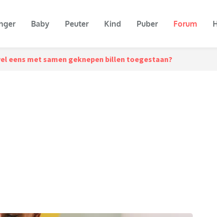
nger
Baby
Peuter
Kind
Puber
Forum
H
wel eens met samen geknepen billen toegestaan?