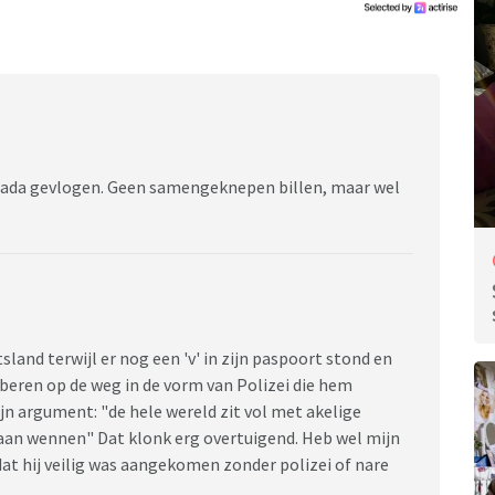
anada gevlogen. Geen samengeknepen billen, maar wel
sland terwijl er nog een 'v' in zijn paspoort stond en
e beren op de weg in de vorm van Polizei die hem
ijn argument: "de hele wereld zit vol met akelige
t aan wennen" Dat klonk erg overtuigend. Heb wel mijn
at hij veilig was aangekomen zonder polizei of nare