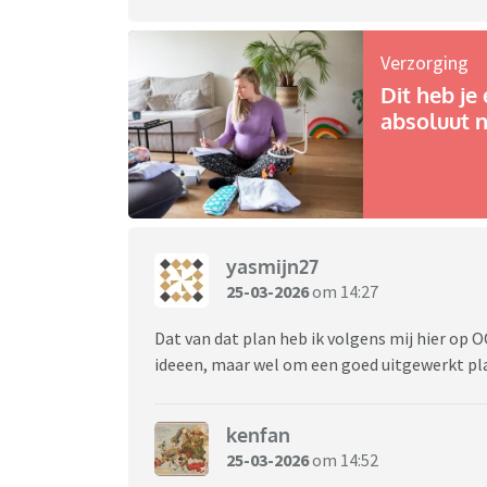
Verzorging
Dit heb je 
absoluut n
yasmijn27
25-03-2026
om 14:27
Dat van dat plan heb ik volgens mij hier op
ideeen, maar wel om een goed uitgewerkt pl
kenfan
25-03-2026
om 14:52