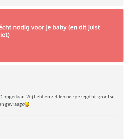
écht nodig voor je baby (en dit juist
iet)
 OO opgedaan. Wij hebben zelden nee gezegd bij grootse
an gevraagd