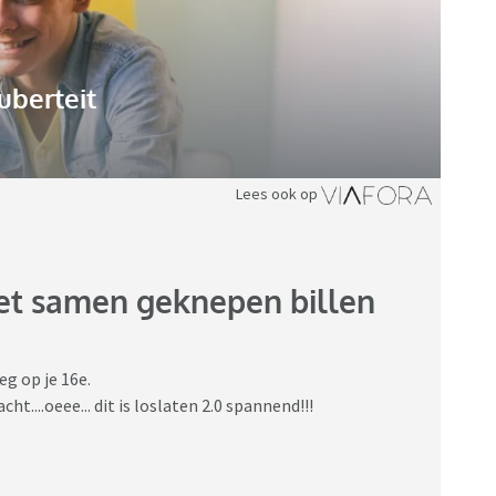
uberteit
Lees ook op
et samen geknepen billen
eg op je 16e.
t....oeee... dit is loslaten 2.0 spannend!!!