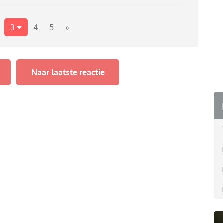
3
4
5
»
Naar laatste reactie