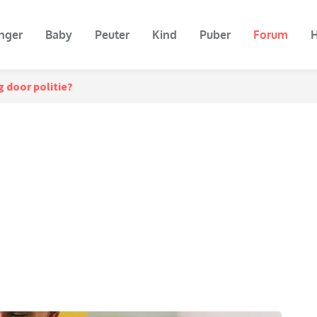
nger
Baby
Peuter
Kind
Puber
Forum
H
 door politie?