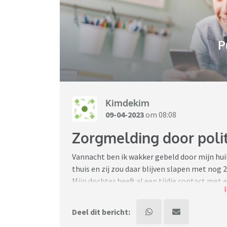
P
Kimdekim
09-04-2023
om 08:08
Zorgmelding door polit
Vannacht ben ik wakker gebeld door mijn huil
thuis en zij zou daar blijven slapen met nog 
Mijn dochter heeft al een tijdje contact met 
vriendin. Ik wist dat ze hadden afgesproken 
En dat ze wat zouden drinken wist ik ook.
Deel dit bericht: