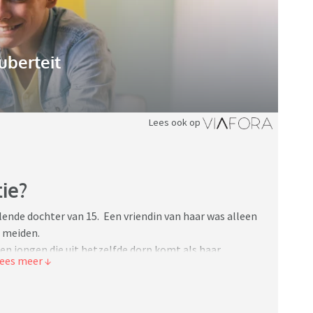
uberteit
Lees ook op
ie?
ende dochter van 15. Een vriendin van haar was alleen
2 meiden.
een jongen die uit hetzelfde dorp komt als haar
dat hij ook zou komen met wat vrienden ( 6 stuks).