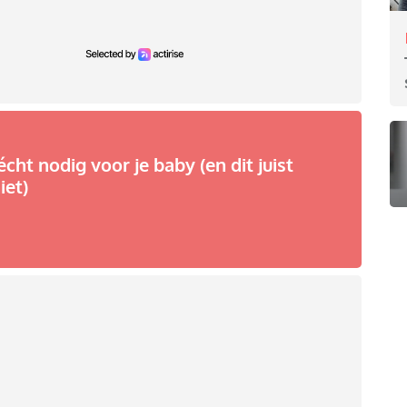
écht nodig voor je baby (en dit juist
iet)