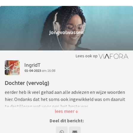
Jongvolwassen
Lees ook op
IngridT
01-04-2023
om 16:08
Dochter (vervolg)
eerder heb ik veel gehad aan alle adviezen en wijze woorden
hier. Ondanks dat het soms ook ingewikkeld was om daaruit
te destilleren wat voor ons het beste was.
Op dit moment is het allemaal weer erg ingewikkeld.
Dochter is gestopt met haar opleiding. Woont bij vriend.
Deel dit bericht:
Vorige week zondag zijn we na volstrekt onnavolgbare en