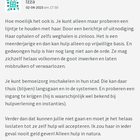
Izza
aangeeft is dat hij mega stress heeft bij het idee dat dochter
02-04-2023
om 17:50
zich bij ons thuis gaat herpakken. Dat dat slechts 15 km
Hoe moeilijk het ook is. Je kunt alleen maar proberen een
verderop is en dat we hem van harte hebben uitgenodigd om
lijntje te houden met haar. Door een berichtje of uitnodiging.
zich vooral welkom te voelen bij ons…landt niet. volgens
Haar ophalen of zelfs weghalen is zinloos. Het is een
dochter ‘zijn er problemen met z’n auto en reist hij niet
meerderjarige en dan kan hulp alleen op vrijwillige basis. En
met de bus (??)’ dus kan hij niet bij ons komen.
gedwongen hulp is hier nog lang niet aan de orde. Ze mag
zichzelf helaas volkomen de goot inwerken en laten
Ondertussen weet ik echt niet meer wat wijsheid is en waar ik
misbruiken of verwaarlozen.
op moet hopen. Ik weet wel dat ik aan de ene kant dolblij ben
als ze in ieder geval tijdelijk even uit haar huidige setting weg
Je kunt bemoeizorg inschakelen in hun stad. Die kan daar
is. Maar zie tegelijkertijd overal valkuilen en beren op de weg
thuis (blijven) langsgaan en in de systemen. En proberen een
als ze weer thuis komt wonen….
ingang te krijgen (hij is waarschijnlijk wel bekend bij
hulpverlening en instanties).
Pfffffff….
Verder dan dat kunnen jullie niet gaan en moet je het helaas
loslaten tot ze zelf hulp wil accepteren. Ik zou haar in ieder
geval nooit geld geven! Alleen hulp in natura.