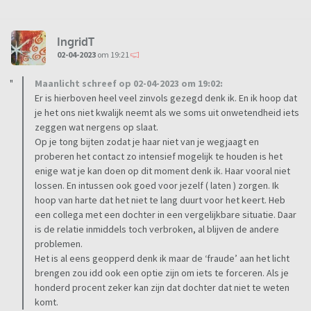
IngridT
02-04-2023
om 19:21
Maanlicht schreef op 02-04-2023 om 19:02:
Er is hierboven heel veel zinvols gezegd denk ik. En ik hoop dat
je het ons niet kwalijk neemt als we soms uit onwetendheid iets
zeggen wat nergens op slaat.
Op je tong bijten zodat je haar niet van je wegjaagt en
proberen het contact zo intensief mogelijk te houden is het
enige wat je kan doen op dit moment denk ik. Haar vooral niet
lossen. En intussen ook goed voor jezelf ( laten ) zorgen. Ik
hoop van harte dat het niet te lang duurt voor het keert. Heb
een collega met een dochter in een vergelijkbare situatie. Daar
is de relatie inmiddels toch verbroken, al blijven de andere
problemen.
Het is al eens geopperd denk ik maar de ‘fraude’ aan het licht
brengen zou idd ook een optie zijn om iets te forceren. Als je
honderd procent zeker kan zijn dat dochter dat niet te weten
komt.