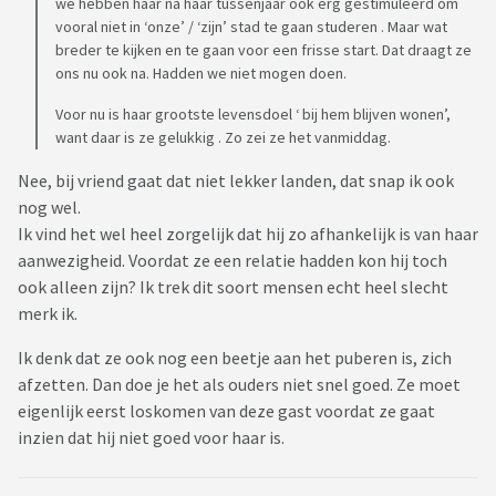
we hebben haar na haar tussenjaar ook erg gestimuleerd om
vooral niet in ‘onze’ / ‘zijn’ stad te gaan studeren . Maar wat
breder te kijken en te gaan voor een frisse start. Dat draagt ze
ons nu ook na. Hadden we niet mogen doen.
Voor nu is haar grootste levensdoel ‘ bij hem blijven wonen’,
want daar is ze gelukkig . Zo zei ze het vanmiddag.
Nee, bij vriend gaat dat niet lekker landen, dat snap ik ook
nog wel.
Ik vind het wel heel zorgelijk dat hij zo afhankelijk is van haar
aanwezigheid. Voordat ze een relatie hadden kon hij toch
ook alleen zijn? Ik trek dit soort mensen echt heel slecht
merk ik.
Ik denk dat ze ook nog een beetje aan het puberen is, zich
afzetten. Dan doe je het als ouders niet snel goed. Ze moet
eigenlijk eerst loskomen van deze gast voordat ze gaat
inzien dat hij niet goed voor haar is.