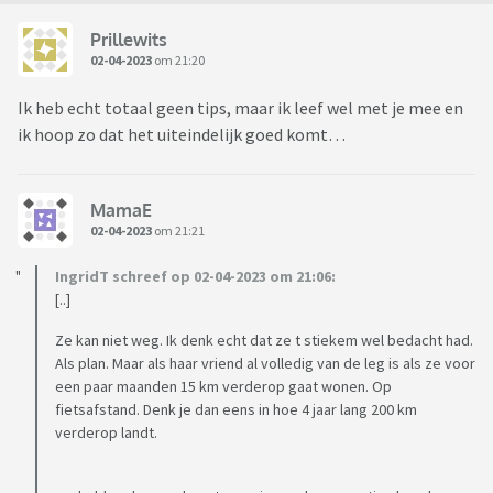
Prillewits
02-04-2023
om 21:20
Ik heb echt totaal geen tips, maar ik leef wel met je mee en
ik hoop zo dat het uiteindelijk goed komt…
MamaE
02-04-2023
om 21:21
IngridT schreef op 02-04-2023 om 21:06:
[..]
Ze kan niet weg. Ik denk echt dat ze t stiekem wel bedacht had.
Als plan. Maar als haar vriend al volledig van de leg is als ze voor
een paar maanden 15 km verderop gaat wonen. Op
fietsafstand. Denk je dan eens in hoe 4 jaar lang 200 km
verderop landt.