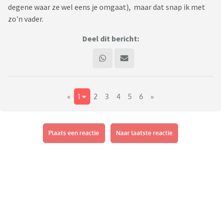
degene waar ze wel eens je omgaat), maar dat snap ik met
zo'n vader.
Deel dit bericht:
«
1
2
3
4
5
6
»
Plaats een reactie
Naar laatste reactie