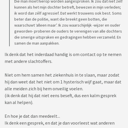
Die man moet hierop worden aangesproken. Ik zou dat niet zelf
kunnen als het mijn dochter betreft, bewezen in mijn verleden;
ik word dan zélf agressief. Dat werkt trouwens ook best. Soms
beter dan de politie, want die breekt geen botten, die
waarschuwt ‘alleen maar’. Ik zou waarschijnlijk -wijzer en ouder
geworden- proberen de ouders te verenigen van alle dochters
die smerige uitspraken en gedragingen hebben verzameld. En
samen de man aanpakken.
Ik denk dat het inderdaad handig is om contact op te nemen
met andere slachtoffers.
Niet om hem samen het ziekenhuis in te slaan, maar zodat
hij dan weet dat het niet om 1 hysterisch wijf gaat, maar dat
alle meiden zich bij hem onveilig voelen.
(ik denk dat hij dat niet eens beseft, dus een kalm gesprek
kan al helpen).
En hoe je dat dan meedeelt...
Ik denk een gesprek, en dat je dan voorleest wat anderen