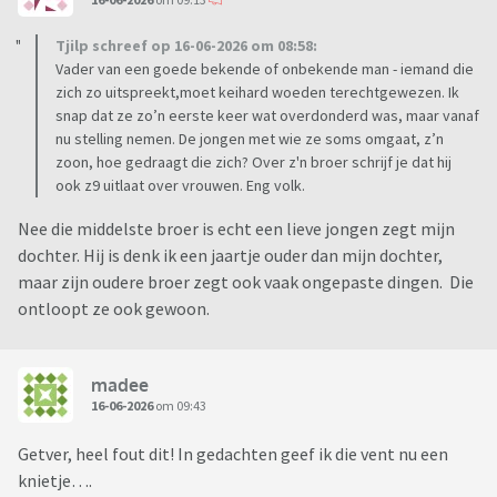
Tjilp schreef op 16-06-2026 om 08:58:
Vader van een goede bekende of onbekende man - iemand die
zich zo uitspreekt,moet keihard woeden terechtgewezen. Ik
snap dat ze zo’n eerste keer wat overdonderd was, maar vanaf
nu stelling nemen. De jongen met wie ze soms omgaat, z’n
zoon, hoe gedraagt die zich? Over z'n broer schrijf je dat hij
ook z9 uitlaat over vrouwen. Eng volk.
Nee die middelste broer is echt een lieve jongen zegt mijn
dochter. Hij is denk ik een jaartje ouder dan mijn dochter,
maar zijn oudere broer zegt ook vaak ongepaste dingen. Die
ontloopt ze ook gewoon.
madee
16-06-2026
om 09:43
Getver, heel fout dit! In gedachten geef ik die vent nu een
knietje….