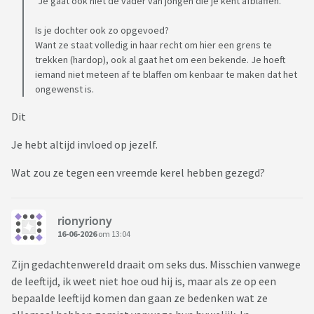
"Je gaat ook niet de vader van jongen die je kent afblaffen."
Is je dochter ook zo opgevoed?
Want ze staat volledig in haar recht om hier een grens te
trekken (hardop), ook al gaat het om een bekende. Je hoeft
iemand niet meteen af te blaffen om kenbaar te maken dat het
ongewenst is.
Dit
Je hebt altijd invloed op jezelf.
Wat zou ze tegen een vreemde kerel hebben gezegd?
rionyriony
16-06-2026
om 13:04
Zijn gedachtenwereld draait om seks dus. Misschien vanwege
de leeftijd, ik weet niet hoe oud hij is, maar als ze op een
bepaalde leeftijd komen dan gaan ze bedenken wat ze