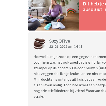
Dit heb je 
absoluut n
SuzyQFive
23-01-2022
om 14:21
Hoewel ik mijn zoon op een gegeven moment w
voor hem was het ook goed dat ie ging. En voo
stempel op de anderen. Oa door blowen (niet t
niet zeggen dat ik zijn leuke kanten niet mis
Mijn dochter is onlangs uit huis gegaan. And
eigen leven nodig. Toch had ik wel een beetje
nog drie stiefkinderen bij vriend. Waarvan d
straks.