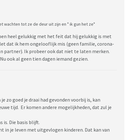
iet wachten tot ze de deur uit zijn en " ik gun het ze"
 ben heel gelukkig met het feit dat hij gelukkig is met
let dat ik hem ongelooflijk mis (geen familie, corona-
n partner). Ik probeer ook dat niet te laten merken.
 Nu ook al geen tien dagen iemand gezien.
 je zo goed je draai had gevonden voorbij is, kan
ieuwe tijd. Er komen andere mogelijkheden, dat zul je
is. Die basis blijft.
mt in je leven met uitgevlogen kinderen. Dat kan van