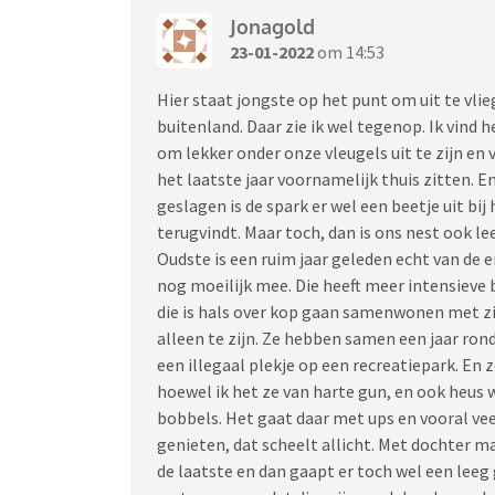
Jonagold
23-01-2022
om 14:53
Hier staat jongste op het punt om uit te vlieg
buitenland. Daar zie ik wel tegenop. Ik vind h
om lekker onder onze vleugels uit te zijn e
het laatste jaar voornamelijk thuis zitten. E
geslagen is de spark er wel een beetje uit bij
terugvindt. Maar toch, dan is ons nest ook lee
Oudste is een ruim jaar geleden echt van de 
nog moeilijk mee. Die heeft meer intensieve 
die is hals over kop gaan samenwonen met zij
alleen te zijn. Ze hebben samen een jaar ro
een illegaal plekje op een recreatiepark. En
hoewel ik het ze van harte gun, en ook heus we
bobbels. Het gaat daar met ups en vooral vee
genieten, dat scheelt allicht. Met dochter 
de laatste en dan gaapt er toch wel een leeg 