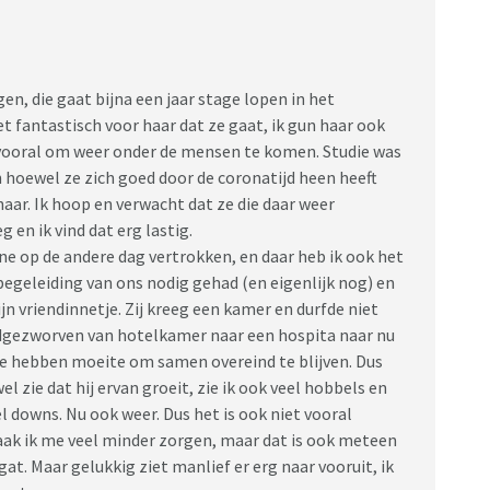
en, die gaat bijna een jaar stage lopen in het
et fantastisch voor haar dat ze gaat, ik gun haar ook
n vooral om weer onder de mensen te komen. Studie was
n hoewel ze zich goed door de coronatijd heen heeft
 haar. Ik hoop en verwacht dat ze die daar weer
g en ik vind dat erg lastig.
ene op de andere dag vertrokken, en daar heb ik ook het
begeleiding van ons nodig gehad (en eigenlijk nog) en
n vriendinnetje. Zij kreeg een kamer en durfde niet
ndgezworven van hotelkamer naar een hospita naar nu
 ze hebben moeite om samen overeind te blijven. Dus
l zie dat hij ervan groeit, zie ik ook veel hobbels en
l downs. Nu ook weer. Dus het is ook niet vooral
maak ik me veel minder zorgen, maar dat is ook meteen
gat. Maar gelukkig ziet manlief er erg naar vooruit, ik