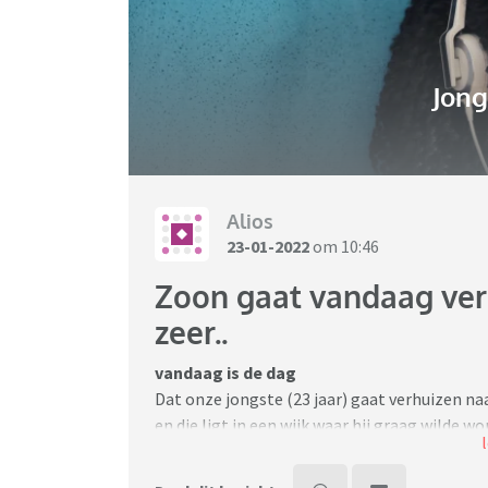
Jon
Alios
23-01-2022
om 10:46
Zoon gaat vandaag ver
zeer..
vandaag is de dag
Dat onze jongste (23 jaar) gaat verhuizen naar
en die ligt in een wijk waar hij graag wilde wo
Zowel hij als ik hebben het er supermoeilij
hij vindt het vreselijk moeilijk om weg te gaa