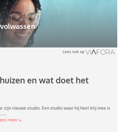
gvolwassen
Lees ook op
huizen en wat doet het
 zijn nieuwe studio. Een studio waar hij heel blij mee is
nen..
k mee. Gisteravond samen een flinke pot gehuild… want
n bij de ‘meest chille ouders, die je maar kunt hebben’