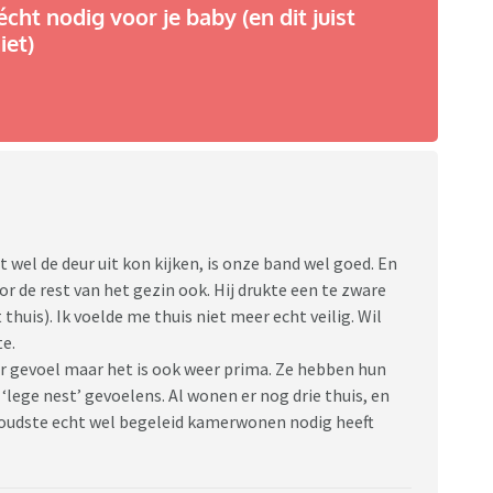
écht nodig voor je baby (en dit juist
iet)
el de deur uit kon kijken, is onze band wel goed. En
r de rest van het gezin ook. Hij drukte een te zware
huis). Ik voelde me thuis niet meer echt veilig. Wil
te.
er gevoel maar het is ook weer prima. Ze hebben hun
 ‘lege nest’ gevoelens. Al wonen er nog drie thuis, en
e oudste echt wel begeleid kamerwonen nodig heeft