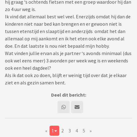
hij graag ‘s ochtends fietsen met een groep waardoor hij dan
zo 4 uur weg is.
Ik vind dat allemaal best wel veel. Enerzijds omdat hij dan de
kinderen niet naar bed kan brengen en er gewoon niet is
tussen etenstijd en slaaptijd en anderzijds omdat het dan
allemaal op mij aankomt en ik het eten ook elke avond al
doe. En dat laatste is nou niet bepaald mijn hobby.
Wat vinden jullie ervan als je partner ‘s avonds minimaal (dus
ook wel eens meer) 3 avonden per week weg is en weekends
ook een heel dagdeel?
Als ik dat ook zo doen, blijft er weinig tijd over dat je elkaar
ziet en als gezin samen bent.
Deel dit bericht:
«
1
2
3
4
5
»