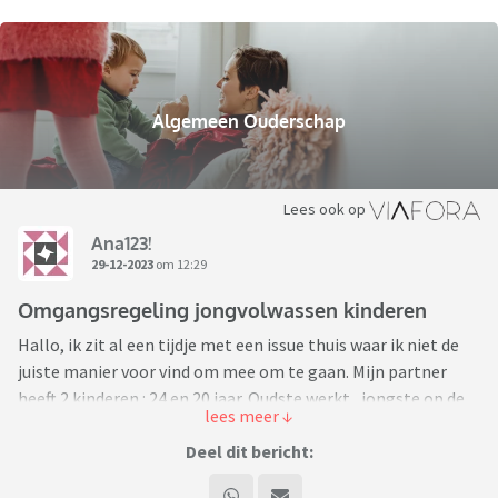
Algemeen Ouderschap
Lees ook op
Ana123!
29-12-2023
om 12:29
Omgangsregeling jongvolwassen kinderen
Hallo, ik zit al een tijdje met een issue thuis waar ik niet de
juiste manier voor vind om mee om te gaan. Mijn partner
heeft 2 kinderen : 24 en 20 jaar. Oudste werkt , jongste op de
hogeschool. Gezien de leeftijd van de kinderen willen wij de “
omgangsregeling “ aanpassen maar weten niet goed hoe dit
Deel dit bericht:
aan te pakken. Mijn partner heeft bang dat de kinderen zich