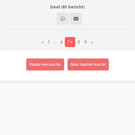
Deel dit bericht:
«
1
..
6
7
8
9
»
Plaats een reactie
Naar laatste reactie