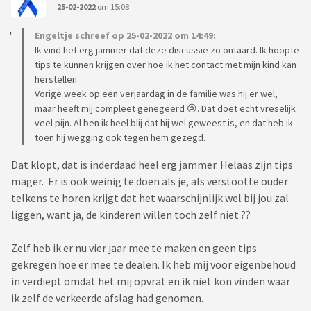
25-02-2022
om 15:08
Engeltje schreef op 25-02-2022 om 14:49:
Ik vind het erg jammer dat deze discussie zo ontaard. Ik hoopte
tips te kunnen krijgen over hoe ik het contact met mijn kind kan
herstellen.
Vorige week op een verjaardag in de familie was hij er wel,
maar heeft mij compleet genegeerd 😢. Dat doet echt vreselijk
veel pijn. Al ben ik heel blij dat hij wel geweest is, en dat heb ik
toen hij wegging ook tegen hem gezegd.
Dat klopt, dat is inderdaad heel erg jammer. Helaas zijn tips
mager. Er is ook weinig te doen als je, als verstootte ouder
telkens te horen krijgt dat het waarschijnlijk wel bij jou zal
liggen, want ja, de kinderen willen toch zelf niet ??
Zelf heb ik er nu vier jaar mee te maken en geen tips
gekregen hoe er mee te dealen. Ik heb mij voor eigenbehoud
in verdiept omdat het mij opvrat en ik niet kon vinden waar
ik zelf de verkeerde afslag had genomen.