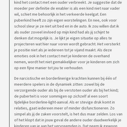
kind het contact met een ouder verbreekt. Je suggestie dat de
moeder per definitie de enabler is als een kind niet naar vader
wil, schiet me behoorlijk in het verkeerde keelgat. Een
puberkind heeft zo zijn eigen worstelingen. En nee, ook voor
school sleur je ze niet uit bed en in de auto. Ik zou willen dat ik
als ouder zoveel invloed op mijn kind had als jij schijnt te
denken dat mogelijk is. Je lijkt je eigen situatie op alles te
projecteren wat hier naar voren wordt gebracht. Het versterkt
je positie niet als je iedereen tot je vijand maakt. Als deze
emoties ook in het contact met je kinderen de overhand
nemen, wordt het niet gemakkelijker voor je kinderen om zich
op een fijne manier tot jou te verhouden.
De narcistische en borderlinerige krachten kunnen bij één of
meerdere spelers in de dynamiek zitten: zowel bij de
verzorgende ouder als bij de verstoten ouder als bij het kind;
de puberteit is voor sommigen op zichzelf al een soort
tijdelijke borderline-light-aanval. Als er stevige druk komt in
relaties, gaat iedereen meer of minder disfunctioneren. Zo
simpel als jij de zaken voorstelt, is het dus maar zelden. Los van
of het klopt dat in jouw geval de andere ouder daadwerkelijk je
kinderen van je aan het vervreemden is. Dat neem ik gewoon