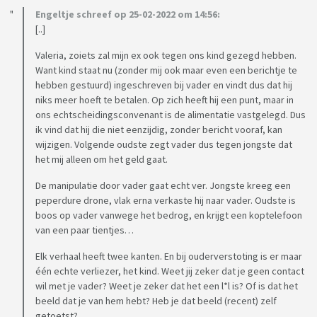
Engeltje schreef op 25-02-2022 om 14:56:
[..]
Valeria, zoiets zal mijn ex ook tegen ons kind gezegd hebben.
Want kind staat nu (zonder mij ook maar even een berichtje te
hebben gestuurd) ingeschreven bij vader en vindt dus dat hij
niks meer hoeft te betalen. Op zich heeft hij een punt, maar in
ons echtscheidingsconvenant is de alimentatie vastgelegd. Dus
ik vind dat hij die niet eenzijdig, zonder bericht vooraf, kan
wijzigen. Volgende oudste zegt vader dus tegen jongste dat
het mij alleen om het geld gaat.
De manipulatie door vader gaat echt ver. Jongste kreeg een
peperdure drone, vlak erna verkaste hij naar vader. Oudste is
boos op vader vanwege het bedrog, en krijgt een koptelefoon
van een paar tientjes…
Elk verhaal heeft twee kanten. En bij ouderverstoting is er maar
één echte verliezer, het kind. Weet jij zeker dat je geen contact
wil met je vader? Weet je zeker dat het een l*l is? Of is dat het
beeld dat je van hem hebt? Heb je dat beeld (recent) zelf
getoetst?