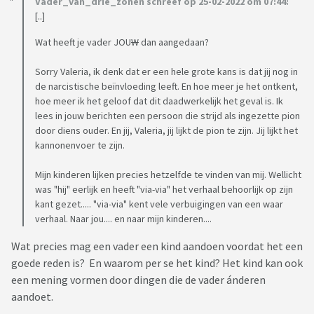
Vader_van_drie_zonen schreef op 25-02-2022 om 07:44:
[..]
Wat heeft je vader JOU
W
dan aangedaan?
Sorry Valeria, ik denk dat er een hele grote kans is dat jij nog in
de narcistische beïnvloeding leeft. En hoe meer je het ontkent,
hoe meer ik het geloof dat dit daadwerkelijk het geval is. Ik
lees in jouw berichten een persoon die strijd als ingezette pion
door diens ouder. En jij, Valeria, jij lijkt de pion te zijn. Jij lijkt het
kannonenvoer te zijn.
Mijn kinderen lijken precies hetzelfde te vinden van mij. Wellicht
was "hij" eerlijk en heeft "via-via" het verhaal behoorlijk op zijn
kant gezet..... "via-via" kent vele verbuigingen van een waar
verhaal. Naar jou.... en naar mijn kinderen....
Wat precies mag een vader een kind aandoen voordat het een
goede reden is? En waarom per se het kind? Het kind kan ook
een mening vormen door dingen die de vader ánderen
aandoet.