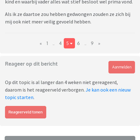
kind en waarbij vader alles wat stief besloot wel prima vond.
Als ik ze daartoe zou hebben gedwongen zouden ze zich bij
mij ook niet meer veilig gevoeld hebben.
«
1
..
4
5
6
..
9
»
Reageer op dit bericht
Aanmelden
Op dit topic is al langer dan 4 weken niet gereageerd,
daarom is het reageerveld verborgen.
Je kan ook een nieuw
topic starten
.
Reageerveld tonen