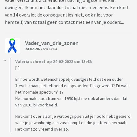
vader verschuilt zich erachter dat hij jongste niet kan
dwingen. Ik ben het daar dus totaal niet mee eens. Een kind
van 14 overziet de consequenties niet, ook niet voor
hemzelf, van totaal geen contact met een van je ouders...
Vader_van_drie_zonen
24-02-2022
om 14:04
Valeria schreef op 24-02-2022 om 13:42:
[..]
En hoe wordt wetenschappelijk vastgesteld dat een ouder
'beschikbaar, liefhebbend en opvoedend' is geweest? En wat
het 'normale spectrum' is?
Het normale spectrum van 1950 lijkt me ook al anders dan dat
van 2010, bijvoorbeeld.
Het komt over alsof je wat begrippen uit je hoofd hebt geleerd
waar je je wanhopig aan vastklampt en die je steeds herhaalt.
Het komt zo vreemd over zo.