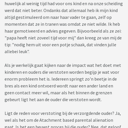
huwelijk al weinig tijd had voor ons kind en na onze scheiding
werd dat niet beter. Ondanks dat allemaal heb ik mijn kind
altijd gestimuleerd om naar haar vader te gaan, zelf op
momenten dat ze in tranen was omdat ze niet wilde. Ik heb
haar gemotiveerd en advies gegeven. Bijvoorbeeld als ze zei:
"papa heeft niet zoveel tijd voor mij" dan kreeg ze van mij de
tip: "nodig hem uit voor een potje schaak, dat vinden julle
allebei leuk".
Als je werkelijk gaat kijken naar de impact wat het doet met
kinderen en ouders die verstoten worden begijp je wat voor
enorm probleem het is. Iedereen springt zo'n beetje in de
bres als een kind ontvoerd wordt naar een ander land en
geen contact meer wil, maar als het binnen de grenzen
gebeurt ligt het aan de ouder die verstoten wordt.
Ligt de reden voor verstoting bij de verzorgdende ouder? Ja,
wel als het om de Atachment based parental alienation
gaat. Is het een beuwst proces bij die ouder? Nee, dat geloof