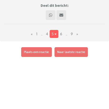
Deel dit bericht:
«
1
..
4
5
6
..
9
»
Plaats een reactie
Naar laatste reactie