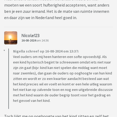
moeten we een soort hufterigheid accepteren, want anders
ben je een zuur iemand. Het is de mate van ruimte innemen
en daar zijn we in Nederland heel goed in.
Nicole123
16-08-2024
om 14:36
Nigella schreef op 16-08-2024 om 13:37:
Veel ouders om mij heen hanteren een softe opvoedstijl. Als
een kind hysterisch begint te schreeuwen omdat iets niet naar
zijn zin gaat (bijv: kind kan niet spelen die middag want moet
naar zwemles), dan gaan de ouders op ooghoogte van hun kind
zitten en wordt er zo een kwartier aandacht besteed aan wat
het kind precies wil en voelt en komt er een hele uitleg waarom
het niet kan op zalvende toon en nog een uitgebreide discussie
met het kind waarin de ouder begrip toont voor het gedrag en
het gevoel van het kind.
Toch lijkt me op ooghoogte van het kind zitten en zelf het