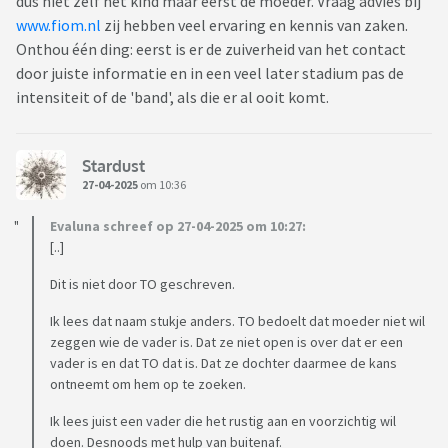
dus niet zelf het kind maar eerst de moeder. Vraag advies bij
www.fiom.nl
zij hebben veel ervaring en kennis van zaken.
Onthou één ding: eerst is er de zuiverheid van het contact
door juiste informatie en in een veel later stadium pas de
intensiteit of de 'band', als die er al ooit komt.
Stardust
27-04-2025
om 10:36
Evaluna schreef op 27-04-2025 om 10:27:
[..]
Dit is niet door TO geschreven.
Ik lees dat naam stukje anders. TO bedoelt dat moeder niet wil
zeggen wie de vader is. Dat ze niet open is over dat er een
vader is en dat TO dat is. Dat ze dochter daarmee de kans
ontneemt om hem op te zoeken.
Ik lees juist een vader die het rustig aan en voorzichtig wil
doen. Desnoods met hulp van buitenaf.