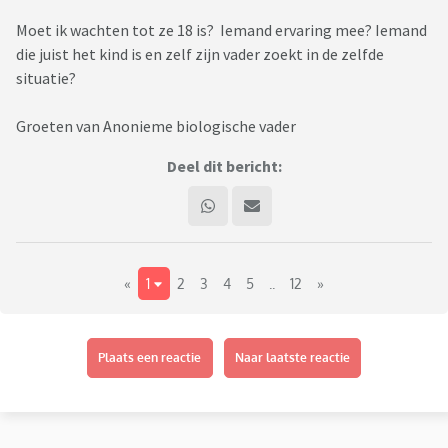
Moet ik wachten tot ze 18 is? Iemand ervaring mee? Iemand
die juist het kind is en zelf zijn vader zoekt in de zelfde
situatie?
Groeten van Anonieme biologische vader
Deel dit bericht:
«
1
2
3
4
5
..
12
»
Plaats een reactie
Naar laatste reactie