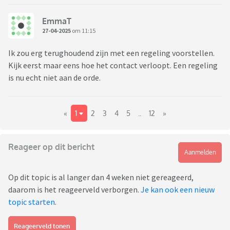
EmmaT
27-04-2025
om 11:15
Ik zou erg terughoudend zijn met een regeling voorstellen.
Kijk eerst maar eens hoe het contact verloopt. Een regeling
is nu echt niet aan de orde.
«
1
2
3
4
5
..
12
»
Reageer op dit bericht
Aanmelden
Op dit topic is al langer dan 4 weken niet gereageerd,
daarom is het reageerveld verborgen.
Je kan ook een nieuw
topic starten
.
Reageerveld tonen