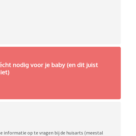
écht nodig voor je baby (en dit juist
iet)
informatie op te vragen bij de huisarts (meestal