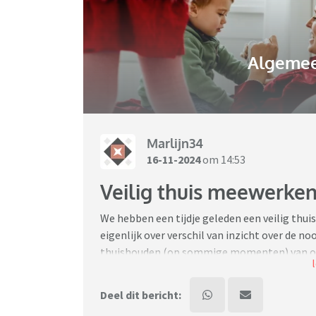
Algemee
Marlijn34
16-11-2024
om 14:53
Veilig thuis meewerken 
We hebben een tijdje geleden een veilig thui
eigenlijk over verschil van inzicht over de 
thuishouden (op sommige momenten) van onze 
Onze dochter is 11 en heeft autisme. Ze is r
al tijden om hulp! Maar dat krijgen we niet, 
Deel dit bericht: