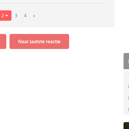
n veilig thuis en op zich was dat een goed gesprek.
r toch hadden ze van tevoren al besloten verder
2
3
4
»
 al klaar met ook de vragen. Die gaan vrij ver en ook
e bijvoorbeeld diagnoses of persoonlijke problematiek
 op de opvoeding. Ik heb op zich niets te verbergen,
Naar laatste reactie
ze willen. Heeft iemand hier ervaring mee?