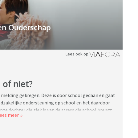
n Ouderschap
Lees ook op
of niet?
s melding gekregen. Deze is door school gedaan en gaat
noodzakelijke ondersteuning op school en het daardoor
dochter die ziek is van de stress die school brengt.
egelmatig ziek door overprikkeling op school. We vragen
wel een VT melding.