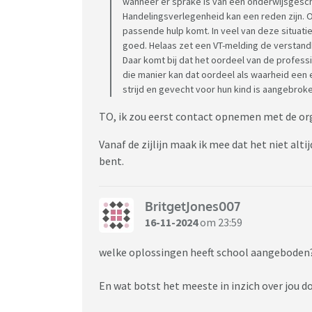
wanneer er sprake is van een onderwijsgeschi
Handelingsverlegenheid kan een reden zijn. 
passende hulp komt. In veel van deze situati
goed. Helaas zet een VT-melding de verstand
Daar komt bij dat het oordeel van de profess
die manier kan dat oordeel als waarheid een
strijd en gevecht voor hun kind is aangebroke
TO, ik zou eerst contact opnemen met de org
Vanaf de zijlijn maak ik mee dat het niet alti
bent.
BritgetJones007
16-11-2024
om 23:59
welke oplossingen heeft school aangeboden? 
En wat botst het meeste in inzich over jou do