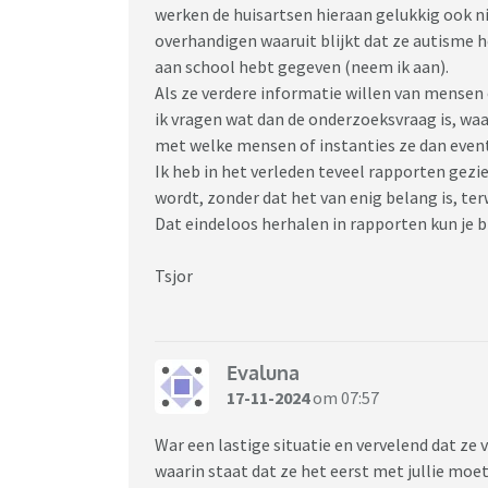
werken de huisartsen hieraan gelukkig ook ni
overhandigen waaruit blijkt dat ze autisme he
aan school hebt gegeven (neem ik aan).
Als ze verdere informatie willen van mensen o
ik vragen wat dan de onderzoeksvraag is, wa
met welke mensen of instanties ze dan even
Ik heb in het verleden teveel rapporten gez
wordt, zonder dat het van enig belang is, ter
Dat eindeloos herhalen in rapporten kun je b
Tsjor
Evaluna
17-11-2024
om 07:57
War een lastige situatie en vervelend dat ze 
waarin staat dat ze het eerst met jullie moet