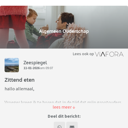
Algemeen Ouderschap
Lees ook op
Zeespiegel
11-01-2026
om 09:07
Zittend eten
hallo allemaal,
Vroeger kreeg ik te horen dat in de tijd dat mijn grootouders
jong waren, kinderen nog aan tafel moesten staan, omdat er
niet zoveel stoelen waren.
Deel dit bericht:
In mijn tijd was het idee dat rustig overeind zittend tafelen