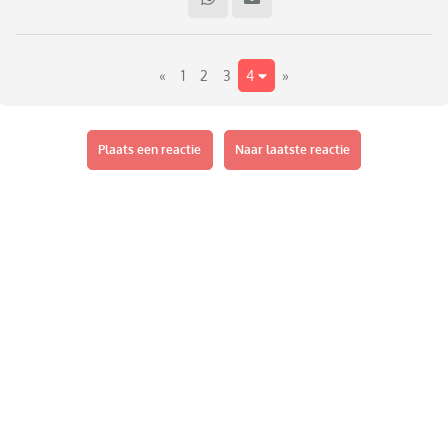
goed is voor de spijsvertering.
Tegenwoordig blijkt in het algemeen veel zitten heel
«
1
2
3
4
»
ongezond te zijn.
Mijn kleuter heeft ook veel moeite met lang aan tafel
moeten zitten. Waarbij ik me afvraag of dat niet ook een
reden is dat kinderen vroeger geen eigen stoel kregen.
Plaats een reactie
Naar laatste reactie
Hoe denken jullie over het zitten tijdens het eten, voor
kinderen?