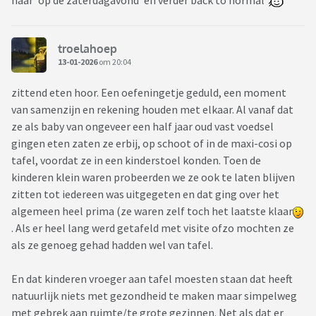
naar 'op de zaterdagavond' en verder back to normal
troelahoep
13-01-2026
om 20:04
zittend eten hoor. Een oefeningetje geduld, een moment
van samenzijn en rekening houden met elkaar. Al vanaf dat
ze als baby van ongeveer een half jaar oud vast voedsel
gingen eten zaten ze erbij, op schoot of in de maxi-cosi op
tafel, voordat ze in een kinderstoel konden. Toen de
kinderen klein waren probeerden we ze ook te laten blijven
zitten tot iedereen was uitgegeten en dat ging over het
algemeen heel prima (ze waren zelf toch het laatste klaar
. Als er heel lang werd getafeld met visite ofzo mochten ze
als ze genoeg gehad hadden wel van tafel.
En dat kinderen vroeger aan tafel moesten staan dat heeft
natuurlijk niets met gezondheid te maken maar simpelweg
met gebrek aan ruimte/te grote gezinnen. Net als dat er