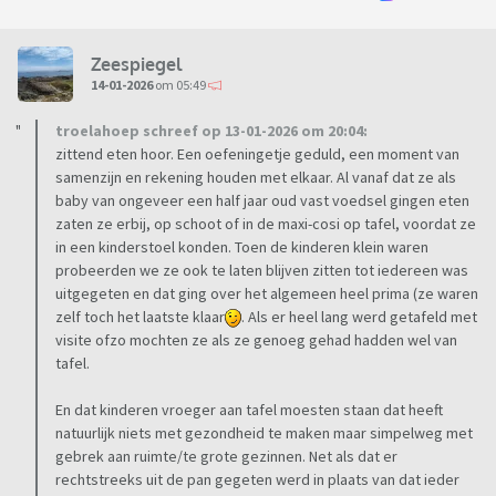
Zeespiegel
14-01-2026
om 05:49
troelahoep schreef op 13-01-2026 om 20:04:
zittend eten hoor. Een oefeningetje geduld, een moment van
samenzijn en rekening houden met elkaar. Al vanaf dat ze als
baby van ongeveer een half jaar oud vast voedsel gingen eten
zaten ze erbij, op schoot of in de maxi-cosi op tafel, voordat ze
in een kinderstoel konden. Toen de kinderen klein waren
probeerden we ze ook te laten blijven zitten tot iedereen was
uitgegeten en dat ging over het algemeen heel prima (ze waren
zelf toch het laatste klaar
. Als er heel lang werd getafeld met
visite ofzo mochten ze als ze genoeg gehad hadden wel van
tafel.
En dat kinderen vroeger aan tafel moesten staan dat heeft
natuurlijk niets met gezondheid te maken maar simpelweg met
gebrek aan ruimte/te grote gezinnen. Net als dat er
rechtstreeks uit de pan gegeten werd in plaats van dat ieder