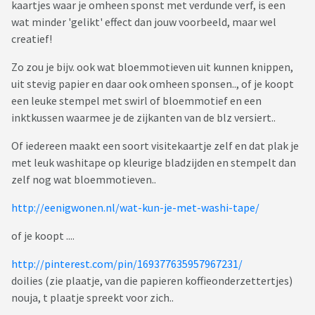
kaartjes waar je omheen sponst met verdunde verf, is een
wat minder 'gelikt' effect dan jouw voorbeeld, maar wel
creatief!
Zo zou je bijv. ook wat bloemmotieven uit kunnen knippen,
uit stevig papier en daar ook omheen sponsen.., of je koopt
een leuke stempel met swirl of bloemmotief en een
inktkussen waarmee je de zijkanten van de blz versiert..
Of iedereen maakt een soort visitekaartje zelf en dat plak je
met leuk washitape op kleurige bladzijden en stempelt dan
zelf nog wat bloemmotieven..
http://eenigwonen.nl/wat-kun-je-met-washi-tape/
of je koopt ....
http://pinterest.com/pin/169377635957967231/
doilies (zie plaatje, van die papieren koffieonderzettertjes)
nouja, t plaatje spreekt voor zich..