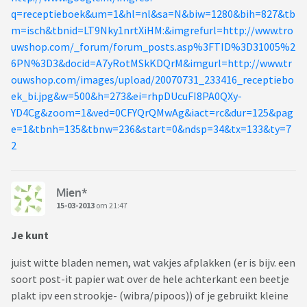
q=receptieboek&um=1&hl=nl&sa=N&biw=1280&bih=827&tb
m=isch&tbnid=LT9Nky1nrtXiHM:&imgrefurl=http://www.tro
uwshop.com/_forum/forum_posts.asp%3FTID%3D31005%2
6PN%3D3&docid=A7yRotMSkKDQrM&imgurl=http://www.tr
ouwshop.com/images/upload/20070731_233416_receptiebo
ek_bi.jpg&w=500&h=273&ei=rhpDUcuFI8PA0QXy-
YD4Cg&zoom=1&ved=0CFYQrQMwAg&iact=rc&dur=125&pag
e=1&tbnh=135&tbnw=236&start=0&ndsp=34&tx=133&ty=7
2
Mien*
15-03-2013
om 21:47
Je kunt
juist witte bladen nemen, wat vakjes afplakken (er is bijv. een
soort post-it papier wat over de hele achterkant een beetje
plakt ipv een strookje- (wibra/pipoos)) of je gebruikt kleine