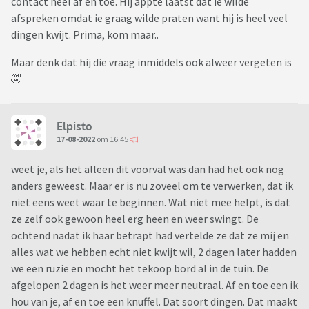
contact heel af en toe. Hij appte laatst dat ie wilde
afspreken omdat ie graag wilde praten want hij is heel veel
dingen kwijt. Prima, kom maar..
Maar denk dat hij die vraag inmiddels ook alweer vergeten is
🤣
Elpisto
17-08-2022
om 16:45
weet je, als het alleen dit voorval was dan had het ook nog
anders geweest. Maar er is nu zoveel om te verwerken, dat ik
niet eens weet waar te beginnen. Wat niet mee helpt, is dat
ze zelf ook gewoon heel erg heen en weer swingt. De
ochtend nadat ik haar betrapt had vertelde ze dat ze mij en
alles wat we hebben echt niet kwijt wil, 2 dagen later hadden
we een ruzie en mocht het tekoop bord al in de tuin. De
afgelopen 2 dagen is het weer meer neutraal. Af en toe een ik
hou van je, af en toe een knuffel. Dat soort dingen. Dat maakt