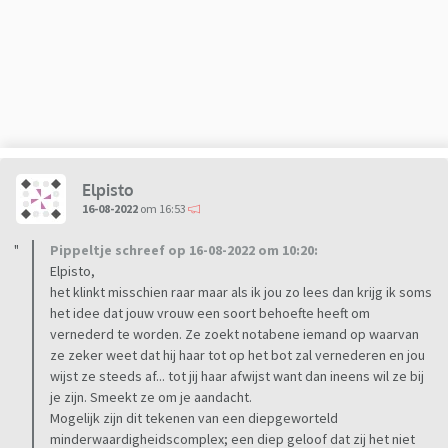
ze zelf ook altijd, inmiddels ligt dat waarschijnlijk wat
lastiger. Maar omdat ik nog steeds niet in haar hoofd kan
kijken, blijft dat lastig.
Afijn, na +- 10 jaar geluk, vielen we de afgelopen 2 maand in
een heel zwart gat. Een gat waar we in zijn gekomen omdat
ik me echt heb laten gaan waar haar ouders bij waren. Het is
toen nog 3 week goed geweest, maar nadat ik een schifting
Elpisto
voelde (zoals je elkaar kent na die tijd) in haar gedrag kwam
16-08-2022
om 16:53
het er uit dat ze tijd en rust nodig was.
Pippeltje schreef op 16-08-2022 om 10:20:
Heb ik die haar gegeven? Ja en nee. Ik heb mijn best gedaan
Elpisto,
om haar die te geven en haar geen druk op te leggen. Is dat
het klinkt misschien raar maar als ik jou zo lees dan krijg ik soms
altijd gelukt? Nee. In die periode heeft ze me niet altijd even
het idee dat jouw vrouw een soort behoefte heeft om
vernederd te worden. Ze zoekt notabene iemand op waarvan
goed behandeld en daardoor kwam er voor mij veel druk op
ze zeker weet dat hij haar tot op het bot zal vernederen en jou
te liggen om maar te zorgen dat het goed kwam. Hierdoor
wijst ze steeds af... tot jij haar afwijst want dan ineens wil ze bij
heb ik te vaak het gesprek willen aangaan, hebben we uit
je zijn. Smeekt ze om je aandacht.
emotie teveel zaken tegen elkaar geroepen die je niet tegen
Mogelijk zijn dit tekenen van een diepgeworteld
geliefden kunt roepen en ben ik toch nog teveel bezig
minderwaardigheidscomplex; een diep geloof dat zij het niet