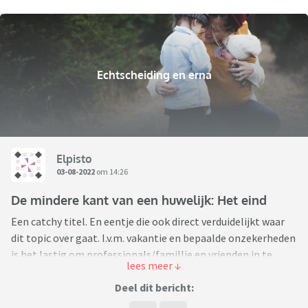
Echtscheiding en erna
Elpisto
03-08-2022
om 14:26
De mindere kant van een huwelijk: Het eind
Een catchy titel. En eentje die ook direct verduidelijkt waar
dit topic over gaat. I.v.m. vakantie en bepaalde onzekerheden
is het lastig om professionals/famillie en vrienden in te
schakelen, dus daarom maar een soort van anoniem op een
forum.
Deel dit bericht: