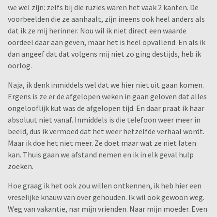
we wel zijn: zelfs bij die ruzies waren het vaak 2 kanten. De
vragen wat ze denkt. Ik weet inmiddels wat ze denkt. Er zijn
voorbeelden die ze aanhaalt, zijn ineens ook heel anders als
nog wel wat mixed signals, we slapen nog samen, er wordt
dat ik ze mij herinner. Nou wil ik niet direct een waarde
her en der nog een kus uitgedeeld of een knuffel. Dus zeg het
oordeel daar aan geven, maar het is heel opvallend. En als ik
maar.
dan angeef dat dat volgens mij niet zo ging destijds, heb ik
oorlog.
We gaan bijna op vakantie. En ik denk dat die vakantie net
even 2 weekjes te laat komt. Nou klinkt dat gek, maar in mijn
Naja, ik denk inmiddels wel dat we hier niet uit gaan komen.
vermoeidheid heb ik dus niet kunnen voorkomen dat ik
Ergens is ze er de afgelopen weken in gaan geloven dat alles
alsnog zaken gedaan heb om haar verder weg te duwen. En
ongelooflijk kut was de afgelopen tijd. En daar praat ik haar
dat is iets, wat me natuurlijk altijd dwars zal blijven zitten.
absoluut niet vanaf. Inmiddels is die telefoon weer meer in
Zeker voor onze prachtige kindjes. Ergens heb ik ook de hoop
beeld, dus ik vermoed dat het weer hetzelfde verhaal wordt.
gehad dat de vakantie er voor zou zorgen dat we wat meer
Maar ik doe het niet meer. Ze doet maar wat ze niet laten
naar elkaar toe zouden groeien. Wat meer begrip voor
kan. Thuis gaan we afstand nemen en ik in elk geval hulp
elkaars standpunten. Nu lijkt het dat het een
zoeken.
afscheidstournee wordt langs herinneringen. Dat doet pijn
en zorgt dat er een hele andere lading op deze vakantie
Hoe graag ik het ook zou willen ontkennen, ik heb hier een
komt te liggen.
vreselijke knauw van over gehouden. Ik wil ook gewoon weg.
Weg van vakantie, nar mijn vrienden. Naar mijn moeder. Even