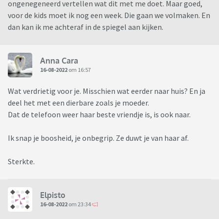
Afijn, ik weet dus niet zo goed wat ik er mee aan moet. Ik heb
ongenegeneerd vertellen wat dit met me doet. Maar goed,
in elk geval besloten er voor mezelf een streep onder te
voor de kids moet ik nog een week. Die gaan we volmaken. En
zetten en mijn emoties hierover weg te duwen. Normaal te
dan kan ik me achteraf in de spiegel aan kijken.
blijven doen en zeker ook omdat ik toch wat twijfel proef,
kijken of ik me zo kan gedragen dat ze wel weer ziet waar we
het voor doen. Hard hoofd in, maar zolang de koffers niet
Anna Cara
16-08-2022
om 16:57
gepakt zijn ga ik er maar even vanuit dat er een kleine kans is
dat we hier uit komen. En daar houd ik me dan maar
Wat verdrietig voor je. Misschien wat eerder naar huis? En ja
enigszins aan vast.
deel het met een dierbare zoals je moeder.
Dat de telefoon weer haar beste vriendje is, is ook naar.
Ik snap je boosheid, je onbegrip. Ze duwt je van haar af.
Sterkte.
Elpisto
16-08-2022
om 23:34