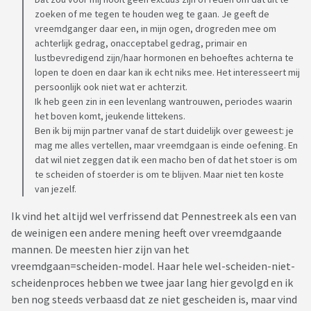
zoeken of me tegen te houden weg te gaan. Je geeft de
vreemdganger daar een, in mijn ogen, drogreden mee om
achterlijk gedrag, onacceptabel gedrag, primair en
lustbevredigend zijn/haar hormonen en behoeftes achterna te
lopen te doen en daar kan ik echt niks mee. Het interesseert mij
persoonlijk ook niet wat er achterzit.
Ik heb geen zin in een levenlang wantrouwen, periodes waarin
het boven komt, jeukende littekens.
Ben ik bij mijn partner vanaf de start duidelijk over geweest: je
mag me alles vertellen, maar vreemdgaan is einde oefening. En
dat wil niet zeggen dat ik een macho ben of dat het stoer is om
te scheiden of stoerder is om te blijven. Maar niet ten koste
van jezelf.
Ik vind het altijd wel verfrissend dat Pennestreek als een van
de weinigen een andere mening heeft over vreemdgaande
mannen. De meesten hier zijn van het
vreemdgaan=scheiden-model. Haar hele wel-scheiden-niet-
scheidenproces hebben we twee jaar lang hier gevolgd en ik
ben nog steeds verbaasd dat ze niet gescheiden is, maar vind