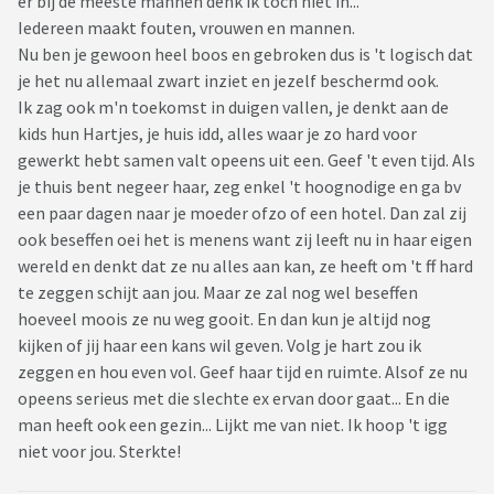
er bij de meeste mannen denk ik toch niet in...
Iedereen maakt fouten, vrouwen en mannen.
Nu ben je gewoon heel boos en gebroken dus is 't logisch dat
je het nu allemaal zwart inziet en jezelf beschermd ook.
Ik zag ook m'n toekomst in duigen vallen, je denkt aan de
kids hun Hartjes, je huis idd, alles waar je zo hard voor
gewerkt hebt samen valt opeens uit een. Geef 't even tijd. Als
je thuis bent negeer haar, zeg enkel 't hoognodige en ga bv
een paar dagen naar je moeder ofzo of een hotel. Dan zal zij
ook beseffen oei het is menens want zij leeft nu in haar eigen
wereld en denkt dat ze nu alles aan kan, ze heeft om 't ff hard
te zeggen schijt aan jou. Maar ze zal nog wel beseffen
hoeveel moois ze nu weg gooit. En dan kun je altijd nog
kijken of jij haar een kans wil geven. Volg je hart zou ik
zeggen en hou even vol. Geef haar tijd en ruimte. Alsof ze nu
opeens serieus met die slechte ex ervan door gaat... En die
man heeft ook een gezin... Lijkt me van niet. Ik hoop 't igg
niet voor jou. Sterkte!