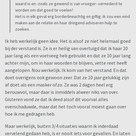
geweest met mijn eigen gevoel.
waard is en -zoals ze gewend is van vroeger- vernederd te
worden om dat goed te voelen?
Het is in elk geval erg borderlineachtig en giftig: ik zou een eind
Tot aan vorige week had ik er nooit aan gedacht echter dat
maken aan de relatie en haar dringend adviseren hulp te
we er niet uit zouden komen. Bij tijd en wijle ging het wat
zoeken.
beter. Ze gaf vaak aan van me te houden, ze vroeg ook vaak
of ik echt van haar hield. Totdat ik zaterdag een opmerking
Ik heb werkelijk geen idee. Het is alsof ze niet helemaal goed
maakte en de boel klapte. Inmiddels is het hoge woord er uit
bij der verstand is. Ze is er heilig van overtuigd dat ik haar 10
en wil ze scheiden. Of naja, ze heeft verteld dat het voor haar
jaar lang als een voetveeg heb gebruikt en dat ze 10 jaar lang
klaar is, dat ze niet meer kan, maar dat ze nog geen
achter mijn, om in haar woorden te blijven, vette reet heeft
overhaaste beslissingen wil nemen zoals het te koop zetten
aangelopen. Nou werkelijk. Ik kom van het verstand. En dat
van de woning of het bekend maken van de scheiding aan
doet overigens ook gewoon zeer. Dat ze 10 jaar gelukkig zijn
kinderen en/of famillie.
af doet als een masker ofzo. Ze was 2 dagen heel erg
berouwvol, maar daar is inmiddels alweer niks van over.
Gek genoeg voel ik me vanaf dat moment wel beter. Niet
Gisteren vond ze dat ik deed alsof dit voorval alles
omdat ik dit wil, dat vooropgesteld. Hoewel ik wel zie dat we
overschaduwde, maar dat het toch vooral moest gaan over
zo niet verder kunnen, zou ik er een ledemaat voor kwijt
hoe ik me gedragen heb.
willen om te kijken of we dat met o.a. relatietherapie nog
Maar werkelijk, buiten 3/4 situaties waarin ik inderdaad
kunnen doen. Maar omdat ik duidelijkheid heb. In principe
vervelend gedaan heb, is er nooit iets voor gevallen. En laten
zijn we klaar. En dat geeft rust. Ik hoef me niet meer af te