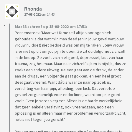
Rhonda
17-08-2022
om 14:43
Max88 schreef op 15-08-2022 om 17:51:
Pennenstreek:"Maar wat ik mezelf altijd voor ogen heb
gehouden is dat wat mijn man deed (en in jouw geval wat jouw
vrouw nu doet) niet bedoeld was om mij te raken. Jouw vrouw
is er niet op uit om jou pijn te doen. Ze zit duidelijk met zichzelf
in de knoop. Ze voelt zich niet goed, depressief, last van haar
trauma, zeg het maar. Maar naar zichzelf kijken is pijnlijk, dus ze
zoekt een andere uitweg. De een gaat aan de drank, de ander
aan de drugs, een volgende gaat gokken, en een heel groot
deel gaat vreemd. Want dát is waar ze naar op zoek is,
verlichting van haar pijn, afleiding, een kick. Dat verliefde
gevoel zorgt namelijk voor endorfinen, waardoor je je goed
voelt. Even je sores vergeet. Alleen is de harde werkelijkheid
dat geen enkele verslaving, ook vreemdgaan, nooit een
oplossing is en alleen maar meer problemen veroorzaakt. Echt,
het is niet tegen jou gericht."
Dat zou voor mij nooit geen excuus zijn of reden om dat uit te