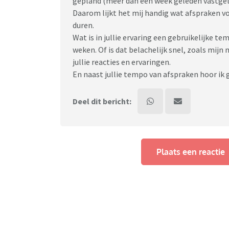
gepland (meer dan een week geleden vastgele
Daarom lijkt het mij handig wat afspraken vo
duren.
Wat is in jullie ervaring een gebruikelijke t
weken. Of is dat belachelijk snel, zoals mij
jullie reacties en ervaringen.
En naast jullie tempo van afspraken hoor ik 
Deel dit bericht:
Plaats een reactie