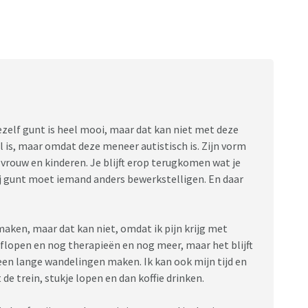
raten ‘want je bent nu hier’. In de auto naar papa
r ‘je weet het he, niks zeggen zometeen’ want stel dat
 haar kinderen misschien wel jaloers.onze zoon kreeg
k werk werd ingezet. Na vele 1 op 1 gesprekken kwam
van zijn vader mist. Toen we dat teruggekoppeld
 partijdig, want er kwam niks naar boven wat bij mama
aatte ik hem als moeder vast allemaal aan.
r en zette gezinstherapie in.
 jezelf gunt is heel mooi, maar dat kan niet met deze
l is, maar omdat deze meneer autistisch is. Zijn vorm
ide kinderen aandacht van papa misten. Papa zei ‘dat
 vrouw en kinderen. Je blijft erop terugkomen wat je
van tafel. Onze zoon bleek vaak boos op zichzelf te
jij gunt moet iemand anders bewerkstelligen. En daar
ndjes of zij hem pijn konden doen. Toen papa dat hoorde
 die vriendjes toe te stappen. Maar het ging hier om
aken, maar dat kan niet, omdat ik pijn krijg met
 onze zoon ‘ons autistje’. Xonar kwam ons begeleiden
 aflopen en nog therapieën en nog meer, maar het blijft
lpverleenster gaf vrij snel aan dat ze autisme niet terug
geen lange wandelingen maken. Ik kan ook mijn tijd en
oor haar laten vertellen wat het inhield en veel boeken
de trein, stukje lopen en dan koffie drinken.
t willen, maar niet kunnen!