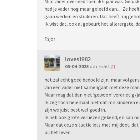
Mijn vader overleed toen ik 6 jaar was. Gelukk
Voor papa lukt het niet met mij in contact te 
had je vader nog maar geleefd dan..... Ze heef
erbuiten ‘duwen’. Papa krijgt de communicatie
gaan werken en studeren. Dat heeft mij geho
niet kan! Ik bereikte een vorm van acceptati
Ik wist dat, ook al gebeurt het allerergste, 
aan de slag wou gaan alle deuren dicht gingen
zijn kinderen, maar ook zijn nieuwe relatie zo
Tsjor
we vandeweek aan tafel bij de 6e hulpverlener
Er moet een nieuw ouderschapsplan komen nu
loves1982
vindt dat hij teveel kinderalimentatie betaa
05-04-2025
om 16:50
kindgesprek gevoerd en kwam daar vandewee
het zal echt goed bedoeld zijn, maar volgens
‘Papa? Praat jij weleens met je kinderen? Ze g
van een vader niet samengaat met deze man, d
geen aandacht te krijgen. Dat de kinderen van 
Maar mag dat dan niet ‘gewoon’ verdrietig/j
voor 12. Je kunt nu accepteren dat je geen ba
Ik zeg toch helemaal niet dat mn kinderen e
raakte mij direct, wederom, terwijl ik eigenl
zijn we juist best wel goed in.
‘dit heb ik nog niet eerder gehoord nee. Ik p
Ik heb ook grote verliezen gekend, en kan no
ook druk met werk en andere afspraken dus e
Maar dat deze situatie iets met mij doet, dat
bij het leven.
We gingen aan de slag met het plan. Vader wil