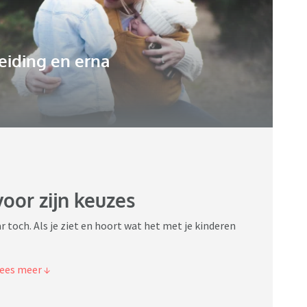
eiding en erna
oor zijn keuzes
r toch. Als je ziet en hoort wat het met je kinderen
kinderen en ik uit elkaar. Onze zoon was toen 6, onze
allen in de lucht en nam ik een groot deel van de zorg