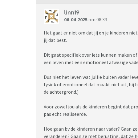
waardoor we als ouders niks meer hoeven af 
in staat moeten zijn in overleg af te wijken. 
linn19
volgens ons plan met carnaval bij papa zou zij
06-04-2025
om 08:33
juist gaan afstemmen en overleggen, waarop 
knapte ik. Als jij niet in staat bent te over
Het gaat er niet om dat jij en je kinderen ni
niet om mij!) dan heeft een nieuw ouderschap
jij dat best.
weggegooide tijd! Dan stap ik er nu uit.
En toen werd hij boos. Hij boog voorover, sl
Dit gaat specifiek over iets kunnen maken o
dreigend aan ‘niks daarvan, jij maakt nu dit p
een leven met een emotioneel afwezige vade
moet je dat dan maar doen, en je afvragen wa
toch echt met elkaar in gesprek kunnen zijn.
Dus niet het leven wat jullie buiten vader le
fysiek of emotioneel dat maakt niet uit, hij b
Ik kwam nogal emotioneel thuis vandeweek. 
de achtergrond.)
enorm, dat er geen beweging in zit, dat hij ni
liever gehad dan alle zorg gezamenlijk te dr
Voor zowel jou als de kinderen begint dat pro
gegund dan een goede band met hun vader, maar
pas echt realiseerde.
maar het blijft zo pijnlijk als het om je eigen
Hoe gaan bv de kinderen naar vader? Gaan ze
Ik ga dat ouderschapsplan gewoon afronden,
veranderen? Gaan ze met berusting, dat ze 