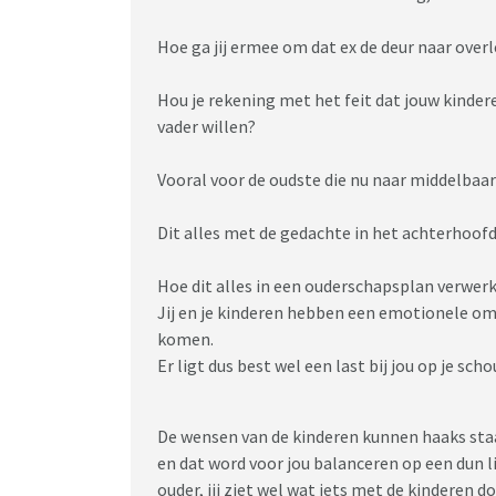
nog lastiger en dan moet ik het echt gaan los
verantwoordelijkheid. Maar gevoelsmatig zit 
Hoe ga jij ermee om dat ex de deur naar over
hulp inschakelen. Iemand waar ik zelf mijn v
het begint wel zwaar te wegen.
Hou je rekening met het feit dat jouw kinde
vader willen?
Vooral voor de oudste die nu naar middelbaar 
Dit alles met de gedachte in het achterhoof
Hoe dit alles in een ouderschapsplan verwer
Jij en je kinderen hebben een emotionele o
komen.
Er ligt dus best wel een last bij jou op je sc
De wensen van de kinderen kunnen haaks staa
en dat word voor jou balanceren op een dun l
ouder, jij ziet wel wat iets met de kinderen 