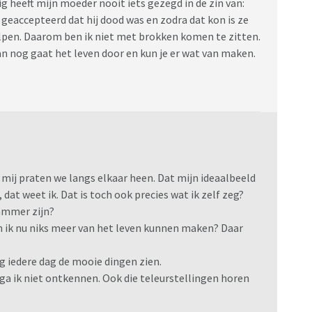
ig heeft mijn moeder nooit iets gezegd in de zin van:
blijven, hij heeft een nieuw leven en wil het mijne
t geaccepteerd dat hij dood was en zodra dat kon is ze
 niet voor elkaar, niet omdat hij niet wil, maar het
lpen. Daarom ben ik niet met brokken komen te zitten.
e. Maar wat lastig was was dat zodra Xonar met papa
dan nog gaat het leven door en kun je er wat van maken.
. Hij wil zelf niet geholpen worden, terwijl dat voor
 belangrijk is! Inmiddels zijn we 6 jaar verder en zaten
, dit keer mediation.
 onze zoon naar de middelbare school gaat. En vader
lt en wil een herberekening. De mediation heeft een
k op terug.
 mij praten we langs elkaar heen. Dat mijn ideaalbeeld
even duidelijk aan zich niet gezien te voelen, van jou
at weet ik. Dat is toch ook precies wat ik zelf zeg?
je nieuwe kinderen belangrijker voor je zijn. Het is 5
ammer zijn?
nd meer met ze krijgt of juist nu iets doen’ Heftig! Het
n ik nu niks meer van het leven kunnen maken? Daar
ijk niks nieuws hoorde. Maar papa? Die reageerde met
raat weleens met ze, maar ze zeggen niet veel. En ik ben
g iedere dag de mooie dingen zien.
r kan ook gewoon niet veel’.
 ga ik niet ontkennen. Ook die teleurstellingen horen
 een plan waarin alles zo gedetailleerd vast ligt