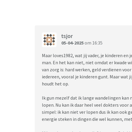
De kids mochten bij papa thuis niet over mij p
bereide grote broer zijn zusje daar al op voo
ze iets leuks hadden gedaan, dan maakten ze
het steeds moeilijker. Schoolmaatschappelij
naar boven dat onze zoon de echte aandacht 
kregen werd vader boos. De hulpverlener was
tsjor
anders zou moeten. En dat over vader, dat pr
05-04-2025
om 16:35
Schoolmaatschappelijk werk kwam niet verde
Maar loves1982, wat jij vader, je kinderen en
man. En het kan niet, niet omdat er kwade wi
Ook gezinstherapie gaf aan dat inmiddels be
van zorg is: hard werken, geld verdienen voor
nog nooit gehoord te hebben’ en veegde het 
iedereen, vooral je kinderen gunt. Maar wat 
zijn en zich pijn te doen. Ook vroeg hij vrie
houdt het op.
was zijn reactie om direct naar de ouders van
onze zoon, hij had ons nodig!
Ik gun mezelf dat ik lange wandelingen kan m
En toen kwam autisme aan bod, vader noemde
lopen. Nu kan ik daar heel veel dokters voor
aan huis. Vrij intensief aan mijn adres. De hu
simpel: ik kan niet ver lopen dus ik kan ook 
zag bij onze zoon. Wel bij vader. Ik heb me d
energie steken in dingen die wel kunnen, met 
gelezen. Kijk! Het is niet een kwestie van nie