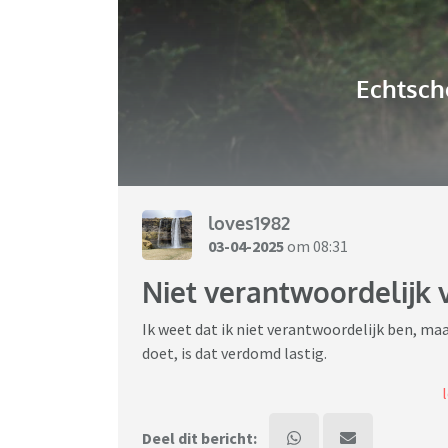
Echtsch
loves1982
03-04-2025
om 08:31
Niet verantwoordelijk v
Ik weet dat ik niet verantwoordelijk ben, maa
doet, is dat verdomd lastig.
6 jaar geleden gingen de vader van mijn twee 
dochter net 2. In onze relatie hield ik alle b
Deel dit bericht: