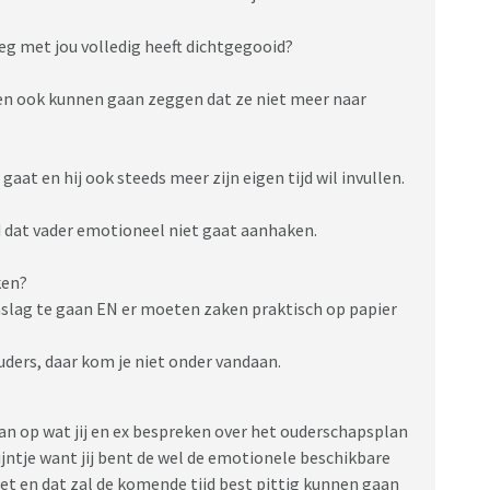
laten. De keuzes die vader maakt zijn niet mijn
dat niet zo eenvoudig in elkaar. Ik ga daarom zelf nu
leg met jou volledig heeft dichtgegooid?
erhaal kwijt kan. Omdat ik overeind moet blijven, want
ren ook kunnen gaan zeggen dat ze niet meer naar
gaat en hij ook steeds meer zijn eigen tijd wil invullen.
d dat vader emotioneel niet gaat aanhaken.
ken?
mslag te gaan EN er moeten zaken praktisch op papier
houders, daar kom je niet onder vandaan.
n op wat jij en ex bespreken over het ouderschapsplan
ijntje want jij bent de wel de emotionele beschikbare
doet en dat zal de komende tijd best pittig kunnen gaan