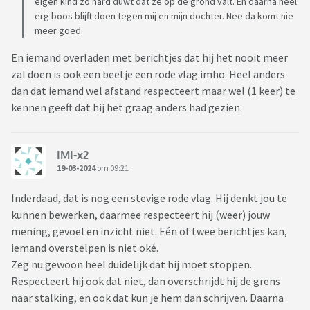
eigen kind zo hard duwt dat ze op de grond valt. En daarna heel
erg boos blijft doen tegen mij en mijn dochter. Nee da komt nie
meer goed
En iemand overladen met berichtjes dat hij het nooit meer
zal doen is ook een beetje een rode vlag imho. Heel anders
dan dat iemand wel afstand respecteert maar wel (1 keer) te
kennen geeft dat hij het graag anders had gezien.
IMI-x2
19-03-2024
om 09:21
Inderdaad, dat is nog een stevige rode vlag. Hij denkt jou te
kunnen bewerken, daarmee respecteert hij (weer) jouw
mening, gevoel en inzicht niet. Eén of twee berichtjes kan,
iemand overstelpen is niet oké.
Zeg nu gewoon heel duidelijk dat hij moet stoppen.
Respecteert hij ook dat niet, dan overschrijdt hij de grens
naar stalking, en ook dat kun je hem dan schrijven. Daarna