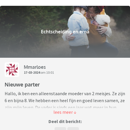
Echtscheiding en erna
Mmarloes
17-03-2024
om 10:01
Nieuwe parter
Hallo, ik ben een alleenstaande moeder van 2 meisjes. Ze zijn
6 en bijna 8. We hebben een heel fijn en goed leven samen, ze
zijn mijn leven. De vader is sinds een jaar wat meer in hun
leven gelukkig. Ik heb in die 5 en half jaar dat ik alleen met ze
ben 1 keer een relatie gehad van een jaar. Hele lieve man
Deel dit bericht:
maar wel met problemen uit de vorige relatie, door mij zo