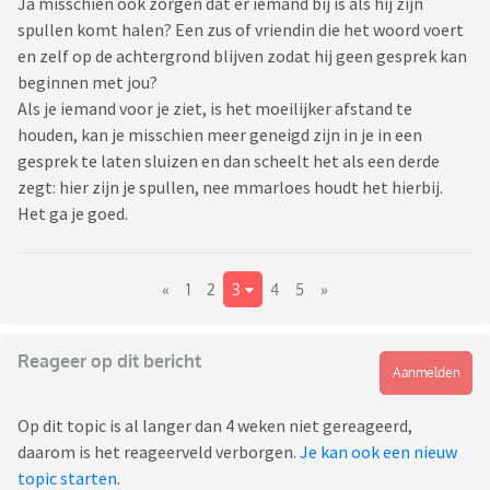
Ja misschien ook zorgen dat er iemand bij is als hij zijn
spullen komt halen? Een zus of vriendin die het woord voert
en zelf op de achtergrond blijven zodat hij geen gesprek kan
beginnen met jou?
Als je iemand voor je ziet, is het moeilijker afstand te
houden, kan je misschien meer geneigd zijn in je in een
gesprek te laten sluizen en dan scheelt het als een derde
zegt: hier zijn je spullen, nee mmarloes houdt het hierbij.
Het ga je goed.
«
1
2
3
4
5
»
Reageer op dit bericht
Aanmelden
Op dit topic is al langer dan 4 weken niet gereageerd,
daarom is het reageerveld verborgen.
Je kan ook een nieuw
topic starten
.