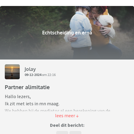
Echtscheiding en erna
Jolay
09-12-2024
om 22:16
Partner alimitatie
Hallo lezers,
Ik zit met iets in mn maag.
We hebben bij de mediator al een berekening van de
alimentatie te horen gekregen. Deze zou mn man aan mij
moeten betalen. Thuis zouden wij daar verder over praten.
Deel dit bericht:
Nu heb ik aangegeven dat we voor 2 optie 's kunnen gaan 1.