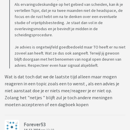
Als ervaringsdeskundige op het gebied van scheiden, kan ik je
vertellen Tsjor, dat je na twee maanden niet de headspace, de
focus en de rust hebt om na te denken over een eventuele
studie of vrijetijdsbesteding. Je staat dan vol in de
overlevingsmodus en je bevindt je midden in de
scheidingsprocedure.
Je advies is ongetwijfeld goedbedoeld maar TO heeft er nu niet
zoveel aan heeft. Wat ze dus ook aangeeft. Terwijl jij gewoon
blijft doorgaan met het benoemen van nogal open deuren van
advies. Respecteer even haar signaal alsjeblieft.
Wat is dat toch dat we de laatste tijd alleen maar mogen
reageren in een topic zoals een to wenst , als een advies je
niet aanstaat doe je er niets mee/reageer je er niet op.
Zolang het "netjes " blijft zul je toch andere meningen
moeten accepteren of een dagboek kopen
Forever53
14-12-2024
om 12:18