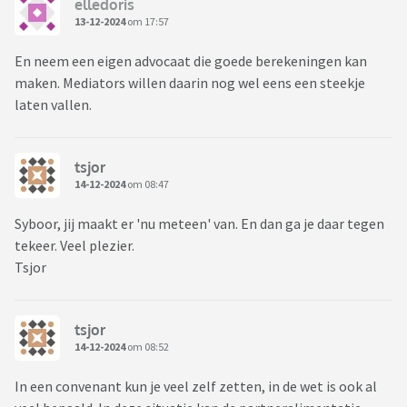
elledoris
13-12-2024
om 17:57
En neem een eigen advocaat die goede berekeningen kan
maken. Mediators willen daarin nog wel eens een steekje
laten vallen.
tsjor
14-12-2024
om 08:47
Syboor, jij maakt er 'nu meteen' van. En dan ga je daar tegen
tekeer. Veel plezier.
Tsjor
tsjor
14-12-2024
om 08:52
In een convenant kun je veel zelf zetten, in de wet is ook al