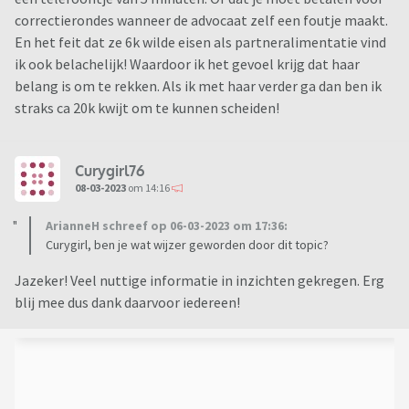
en vindt dat als ik het niet aanvaard, mediation geen zin
correctierondes wanneer de advocaat zelf een foutje maakt.
meer heeft!?! HIj beweert dat ik een goed salaris heb en daar
En het feit dat ze 6k wilde eisen als partneralimentatie vind
aardig van moet kunnen rondkomen. Dit zegt hij zonder te
ik ook belachelijk! Waardoor ik het gevoel krijg dat haar
hebben gekeken naar mijn draagkracht (mijn
belang is om te rekken. Als ik met haar verder ga dan ben ik
levenstandaard is achteruigegaan zoals dat gaat bij een
straks ca 20k kwijt om te kunnen scheiden!
scheiding. Ik kan niet meer 3x per jaar op vakantie en mag
blij zijn met 1 vakanie per jaar, terwijl mijn ex dit jaar al 2x op
wintersport is geweest). De mediator gaf ook aan dat ik niet
Curygirl76
op meer dan 200 euro per maand aan partneralimentatie zou
08-03-2023
om 14:16
moeten rekenen. Dit beweert hij op basis van de omzet van
ArianneH schreef op 06-03-2023 om 17:36:
mijn ex van 1 maand (de slechtste maand qua omzet). Hij
Curygirl, ben je wat wijzer geworden door dit topic?
geeft ook aan dat mijn ex en ik nagenoeg hetzelfde
verdienen (een verschil van ca 2k netto noem ik niet
Jazeker! Veel nuttige informatie in inzichten gekregen. Erg
nagenoeg hetzelfde!. Mijn advocaat wilde notabene inzetten
blij mee dus dank daarvoor iedereen!
op 6k per maand voor partneralimentatie. Dat was
belachelijk hoog en vast een strategie om meer uren te
kunnen factuereren, maar wel een aanzienlijk verschil met
het bedrag van de mediator. Advocaat baseerde dit overigens
op zijn vermoedelijke omzet in 2022).