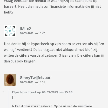
Vraag eens aan die mediator waar hij/zij dit standpunt op
wegstrepen. Dan gaat het nu nog om de partneralimentatie
baseert. Heeft die mediator financiële informatie die jij niet
en partnerpensioen, het resterende inboedel verdelen, en
hebt?
evt verdeling van de winst van zijn eenmanszaakje (toch?).
HIj beweert dat hij geen winst heeft en dat hij minimaal 35%
IMI-x2
achteruitgaat qua salaris. Als dat echt zo is waarom gaat hij
08-03-2023
om 15:47
dan 2x op wintersport in 8 weken tijd?
Hoe denkt hij de hypotheek op zijn naam te zetten als hij "zo
Ik hoop dat jullie mij een beetje kunnen helpen op basis van
weinig" verdient? De bank gaat niet akkoord met bluf, zij
jullie ervaringen of meningen. Dank in ieder geval voor het
willen de cijfers van de afgelopen 3 jaar zien. Die cijfers kun jij
lezen van mijn bericht en jullie tijd!
dan dus ook krijgen.
Groet,
Curlygal
GinnyTwijfelvuur
08-03-2023
om 16:55
Elpisto schreef op 08-03-2023 om 15:00:
[..]
Ik kan dit haast niet geloven. Op basis van de summiere