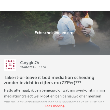
Echtscheiding en erna
Curygirl76
28-02-2023
om 15:56
Take-it-or-leave it bod mediation scheiding
zonder inzicht in cijfers ex (ZZPer)???
Hallo allemaal, ik ben benieuwd of wat mij overkomt in mijn
mediationtraject wel klopt en ben benieuwd of er mensen
zijn die iets vergelijkbaars hebben meegemaakt of juist niet,
en wat jullie mij zouden adviseren. Excuses voor de omvang