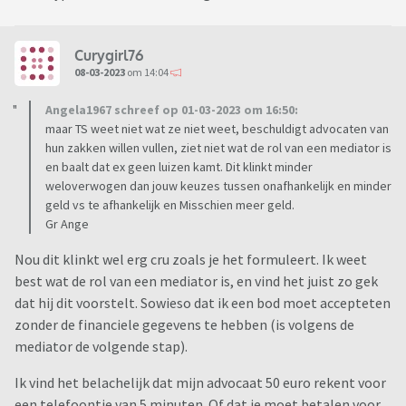
heb mijn studieschuld netjes afgelost jaren geleden, rijd in
een goedkope auto en let op mijn uitgaven. Als hij niet via
advocaten eerst wilde scheiden zou ik nu ook geen schuld
Curygirl76
hebben bij mijn moeder.
08-03-2023
om 14:04
Angela1967 schreef op 01-03-2023 om 16:50:
In het 3e gesprek zouden we de saldo's van de diverse
maar TS weet niet wat ze niet weet, beschuldigt advocaten van
rekeningen inzichtelijk maken, echter ging het gesprek
hun zakken willen vullen, ziet niet wat de rol van een mediator is
alleen over het bod van mijn ex en of ik zijn bod aanvaard.
en baalt dat ex geen luizen kamt. Dit klinkt minder
Het was mij niet duideljk dat dat het doel was van het
weloverwogen dan jouw keuzes tussen onafhankelijk en minder
gesprek aangezien er nog onvoldoende transparantie is over
geld vs te afhankelijk en Misschien meer geld.
zijn financiele situatie. Mijn ex heeft uitstel voor zijn
Gr Ange
inkomstenaangifte van 2021 aangevraagd dus mis cijfers van
Nou dit klinkt wel erg cru zoals je het formuleert. Ik weet
2 jaar (toevallig net de jaren waarin hij goed verdiend). Het
best wat de rol van een mediator is, en vind het juist zo gek
kwam er op neer dat mijn ex me een take-it-or-leave it bod
dat hij dit voorstelt. Sowieso dat ik een bod moet accepteten
had gedaan en als ik niet akkoord ga dan stopt de mediation
zonder de financiele gegevens te hebben (is volgens de
en gaan we alsnog naar de rechtbank! Ik voel me hierdoor in
mediator de volgende stap).
een hoekje gedreven.
Ik vind het belachelijk dat mijn advocaat 50 euro rekent voor
De mediator geeft aan dat mijn ex een goed bod heeft gedaan
een telefoontje van 5 minuten. Of dat je moet betalen voor