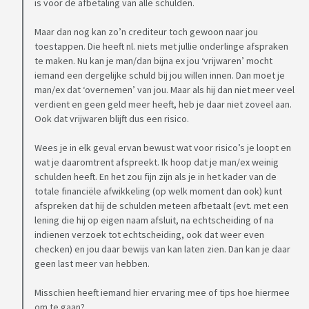
is voor de afbetaling van alle schulden.
Maar dan nog kan zo’n crediteur toch gewoon naar jou
toestappen. Die heeft nl. niets met jullie onderlinge afspraken
te maken. Nu kan je man/dan bijna ex jou ‘vrijwaren’ mocht
iemand een dergelijke schuld bij jou willen innen. Dan moet je
man/ex dat ‘overnemen’ van jou. Maar als hij dan niet meer veel
verdient en geen geld meer heeft, heb je daar niet zoveel aan.
Ook dat vrijwaren blijft dus een risico.
Wees je in elk geval ervan bewust wat voor risico’s je loopt en
wat je daaromtrent afspreekt. Ik hoop dat je man/ex weinig
schulden heeft. En het zou fijn zijn als je in het kader van de
totale financiële afwikkeling (op welk moment dan ook) kunt
afspreken dat hij de schulden meteen afbetaalt (evt. met een
lening die hij op eigen naam afsluit, na echtscheiding of na
indienen verzoek tot echtscheiding, ook dat weer even
checken) en jou daar bewijs van kan laten zien. Dan kan je daar
geen last meer van hebben.
Misschien heeft iemand hier ervaring mee of tips hoe hiermee
om te gaan?