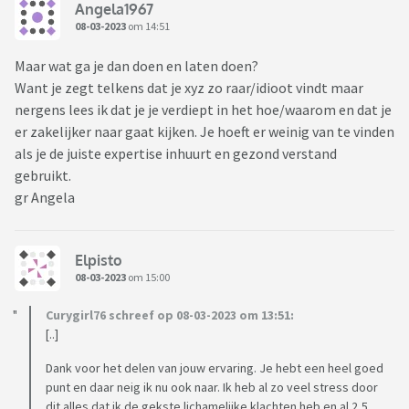
kosten gemaakt voor 'ons' huis sinds ik er niet meer woon
Angela1967
08-03-2023
om 14:51
zoals een nieuwe cv-ketel, nieuwe grasmaaier etc. Indirect
betaal ik daar dus ook aan mee).
Maar wat ga je dan doen en laten doen?
Want je zegt telkens dat je xyz zo raar/idioot vindt maar
Ik vind het vreemd dat mijn belangen zo makkelijk van tafel
nergens lees ik dat je je verdiept in het hoe/waarom en dat je
worden geveegd. Mijn belang is juist om het nu financieel
er zakelijker naar gaat kijken. Je hoeft er weinig van te vinden
wat breder te hebben dan wanneer ik met pensioen ben en
als je de juiste expertise inhuurt en gezond verstand
geen inwonende kinderen heb. Ik had graag meerdere
gebruikt.
scenario's besproken en van daaruit tot een keuze gekomen.
gr Angela
Ik kom er hoe dan ook bekaaid vanaf omdat ik kleiner ben
gaan wonen en dus heel veel inboedel heb moeten
achterlaten. Ik heb mijn erfenissen en schenkingen altijd in
Elpisto
het gezin en onze woningen gestopt en dat ben ik voor de
08-03-2023
om 15:00
helft kwijt. Ik heb 15 jaar niet van werkgever kunnen
veranderen omdat ik de enige stabiele factor was qua
Curygirl76 schreef op 08-03-2023 om 13:51:
inkomen. Ik heb niet kunnen meeprofiteren van zijn riante
[..]
inkomen de laatste jaren en heb verhoudingsgewijs meer van
Dank voor het delen van jouw ervaring. Je hebt een heel goed
mijn salaris aan de gezamenlijke lasten betaald dan hij. Ik
punt en daar neig ik nu ook naar. Ik heb al zo veel stress door
had mijn financieen altijd goed op orde en zorgde voor een
dit alles dat ik de gekste lichamelijke klachten heb en al 2,5