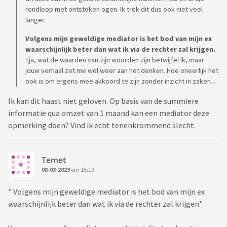
buffer bij tegenvallers. Nu heb ik niets meer. Al mijn geld is
rondloop met ontstoken ogen. Ik trek dit dus ook niet veel
opgegaan aan de dubbele lasten, mijn advocaat en mijn
langer.
nieuwe woing / inboedel en heb hierdoor nu ook een schuld
Volgens mijn geweldige mediator is het bod van mijn ex
bij mijn moeder. Zowel mijn ex en de mediator betwijfelen of
waarschijnlijk beter dan wat ik via de rechter zal krijgen.
ik mijn moeder daadwerkelijk hoef terug te betalen (zodra ik
Tja, wat de waarden van zijn woorden zijn betwijfel ik, maar
ben uitgekocht doe ik dat. Ik heb immers ook een zus).
jouw verhaal zet me wel weer aan het denken. Hoe oneerlijk het
ook is om ergens mee akkoord te zijn zonder inzicht in zaken...
Het voelt voor mij gewoon niet goed zo. Ik wil pas
Ik kan dit haast niet geloven. Op basis van de summiere
onderhandelen wanneer alle cijfers op tafel liggen met
informatie qua omzet van 1 maand kan een mediator deze
bewijslast. Ik snap best dat zijn inkomen variabel is, maar dit
opmerking doen? Vind ik echt tenenkrommend slecht.
zou toch een % van de omzet moeten zijn (mijn ex denkt
nooit zo na over financieen en heeft niet eens een zakelijke
rekening. Mijn ex kan dus ook geen antwoord geven op de
Temet
vraag wat zijn inkomen is). Mijn ex liegt volgens mij. Zijn
08-03-2023
om 15:19
studieschuld was in het 2e gesprek eerst nog 10k, maar toen
ik het bewijs wilde zien was het ineens 6k. Het feit dat mijn
" Volgens mijn geweldige mediator is het bod van mijn ex
ex steeds de belastingaangiftes uitstelt en zijn
waarschijnlijk beter dan wat ik via de rechter zal krijgen"
bankafschriften niet wil delen vind ik erg discutabel. Volgens
mij kunnen we de schulden min of meer tegen elkaar