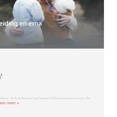
eiding en erna
'
llen. Ik ben benieuwd naar jullie meningen over de
or ik de schoolvakanties ook vrij heb. Mijn as ex gaat