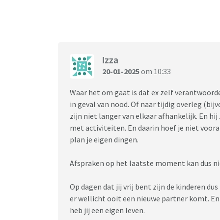
Hoe hebben jullie dat afgesproken, of hoe ki
Ben benieuwd naar jullie kijk hierop.
Hartelijk dank
Izza
20-01-2025
om 10:33
Waar het om gaat is dat ex zelf verantwoordel
in geval van nood. Of naar tijdig overleg (bij
zijn niet langer van elkaar afhankelijk. En h
met activiteiten. En daarin hoef je niet voo
plan je eigen dingen.
Afspraken op het laatste moment kan dus nie
Op dagen dat jij vrij bent zijn de kinderen du
er wellicht ooit een nieuwe partner komt. En d
heb jij een eigen leven.