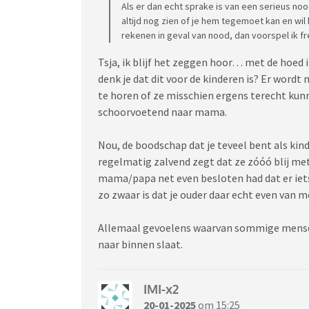
Als er dan echt sprake is van een serieus noo
altijd nog zien of je hem tegemoet kan en wil 
rekenen in geval van nood, dan voorspel ik f
Tsja, ik blijf het zeggen hoor… met de hoed
denk je dat dit voor de kinderen is? Er word
te horen of ze misschien ergens terecht kunn
schoorvoetend naar mama.
Nou, de boodschap dat je teveel bent als kin
regelmatig zalvend zegt dat ze zóóó blij met 
mama/papa net even besloten had dat er iets
zo zwaar is dat je ouder daar echt even van m
Allemaal gevoelens waarvan sommige mensen 
naar binnen slaat.
IMI-x2
20-01-2025
om 15:25