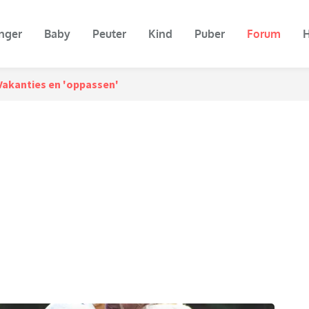
nger
Baby
Peuter
Kind
Puber
Forum
H
Vakanties en 'oppassen'