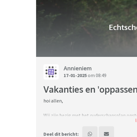
Echtsch
Annieniem
17-01-2025
om 08:49
Vakanties en 'oppassen
hoi allen,
Wij zijn bezig met het ouderschapsplan opste
volgende 2 dingen:
1. Vakanties. Ik werk in het onderwijs, waardo
Deel dit bericht: