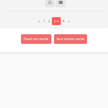
gehouden.
nu mijn ex een eigen woning heeft kan hij ineens prima voor
«
1
2
3
4
»
zichzelf zorgen. zijn woning ziet er leuk uit met veel
planten, gezellige lampjes, mooie lijstjes met foto's.
herkent iemand dit?
Plaats een reactie
Naar laatste reactie