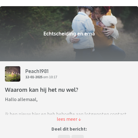
Echtscheiding en erna
Peach1981
12-01-2025
om 10:17
Waarom kan hij het nu wel?
Hallo allemaal,
ik ben nieuw hier en heb behoefte aan lotgenoten contact.
ik ben nu een jaar gescheiden. een van de redenen voor de
Deel dit bericht:
scheiding was dat ik overal verantwoordelijk voor werd