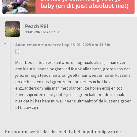
baby (en dit juist absoluut niet)
Peach1981
13-01-2025
om 17:21
Anoniemvoornu schreef op 13-01-2025 om 13:30:
[..]
Maar best is toch een antwoord, nogmaals als mijn man over
een kleur kussens begint vind ik ook alles best, grote kans dat
je ex er nog steeds niets omgeeft maar weet er horen kussens
op de bank en dus liggen ze er , prulletjes in het kozijn
enz.,andersom mijn man met planten, ze horen erbij en tot
zover zijn interresse , dat zijn huis geen kale bende is maakt
niet dat hij het hem nu wel ineens uitmaakt of de kussens groen
of blauw zijn
En voor mij werkt dat dus niet. Ik heb input nodig van de