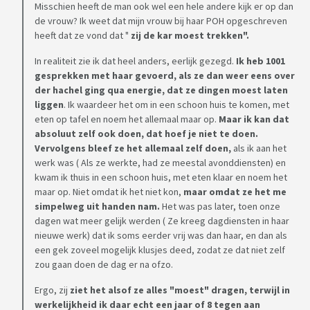
Misschien heeft de man ook wel een hele andere kijk er op dan
de vrouw? Ik weet dat mijn vrouw bij haar POH opgeschreven
heeft dat ze vond dat "
zij de kar moest trekken".
In realiteit zie ik dat heel anders, eerlijk gezegd.
Ik heb 1001
gesprekken met haar gevoerd, als ze dan weer eens over
der hachel ging qua energie, dat ze dingen moest laten
liggen
. Ik waardeer het om in een schoon huis te komen, met
eten op tafel en noem het allemaal maar op.
Maar ik kan dat
absoluut zelf ook doen, dat hoef je niet te doen.
Vervolgens bleef ze het allemaal zelf doen,
als ik aan het
werk was ( Als ze werkte, had ze meestal avonddiensten) en
kwam ik thuis in een schoon huis, met eten klaar en noem het
maar op. Niet omdat ik het niet kon,
maar omdat ze het me
simpelweg uit handen nam.
Het was pas later, toen onze
dagen wat meer gelijk werden ( Ze kreeg dagdiensten in haar
nieuwe werk) dat ik soms eerder vrij was dan haar, en dan als
een gek zoveel mogelijk klusjes deed, zodat ze dat niet zelf
zou gaan doen de dag er na ofzo.
Ergo, zij
ziet het alsof ze alles "moest" dragen, terwijl in
werkelijkheid ik daar echt een jaar of 8 tegen aan