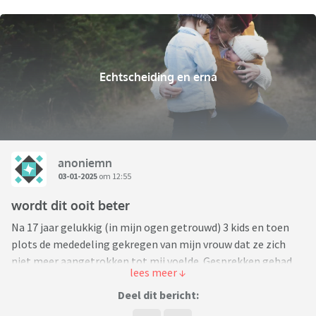
Echtscheiding en erna
anoniemn
03-01-2025
om 12:55
wordt dit ooit beter
Na 17 jaar gelukkig (in mijn ogen getrouwd) 3 kids en toen
plots de mededeling gekregen van mijn vrouw dat ze zich
niet meer aangetrokken tot mij voelde. Gesprekken gehad
en we zouden er samen voor gaan, na paar dagen werd
duidelijk dat ze wel gevoelens had voor een ander (collega)
Deel dit bericht:
ook hier wilde ik voor openstaan en samen vechten voor