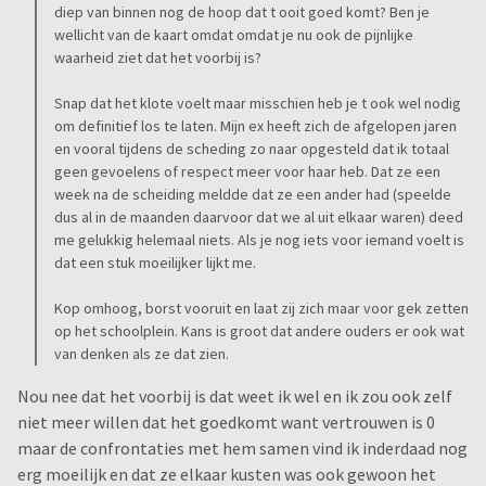
diep van binnen nog de hoop dat t ooit goed komt? Ben je
wellicht van de kaart omdat omdat je nu ook de pijnlijke
waarheid ziet dat het voorbij is?
Snap dat het klote voelt maar misschien heb je t ook wel nodig
om definitief los te laten. Mijn ex heeft zich de afgelopen jaren
en vooral tijdens de scheding zo naar opgesteld dat ik totaal
geen gevoelens of respect meer voor haar heb. Dat ze een
week na de scheiding meldde dat ze een ander had (speelde
dus al in de maanden daarvoor dat we al uit elkaar waren) deed
me gelukkig helemaal niets. Als je nog iets voor iemand voelt is
dat een stuk moeilijker lijkt me.
Kop omhoog, borst vooruit en laat zij zich maar voor gek zetten
op het schoolplein. Kans is groot dat andere ouders er ook wat
van denken als ze dat zien.
Nou nee dat het voorbij is dat weet ik wel en ik zou ook zelf
niet meer willen dat het goedkomt want vertrouwen is 0
maar de confrontaties met hem samen vind ik inderdaad nog
erg moeilijk en dat ze elkaar kusten was ook gewoon het