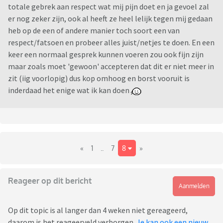
totale gebrek aan respect wat mij pijn doet en ja gevoel zal
er nog zeker zijn, ook al heeft ze heel lelijk tegen mij gedaan
heb op de een of andere manier toch soort een van
respect/fatsoen en probeer alles juist/netjes te doen. En een
keer een normaal gesprek kunnen voeren zou ook fijn zijn
maar zoals moet 'gewoon' accepteren dat dit er niet meer in
zit (iig voorlopig) dus kop omhoog en borst vooruit is
inderdaad het enige wat ik kan doen
«
1
..
7
8
»
Reageer op dit bericht
Aanmelden
Op dit topic is al langer dan 4 weken niet gereageerd,
daarom is het reageerveld verborgen.
Je kan ook een nieuw