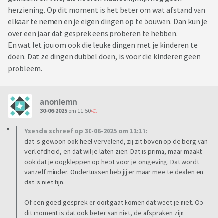
dumpen.. Bij de mediator is het ook enkel zij die van alles
herziening. Op dit moment is het beter om wat afstand van
eist, mag haar niet appen, wisselmoment vindt zij
elkaar te nemen en je eigen dingen op te bouwen. Dan kun je
ongemakkelijk, praktische vragen worden via de kinderen
over een jaar dat gesprek eens proberen te hebben.
gesteld zodat ze mij niet hoeft te appen.
En wat let jou om ook die leuke dingen met je kinderen te
doen. Dat ze dingen dubbel doen, is voor die kinderen geen
Dit terwijl ik gewoon aardig probeer te zijn en ook zaken als
probleem.
rooster voor de kids kunnen we prima regelen. Zodra we
alleen met zn 2en in een ruimte zijn of ergens samen
moeten zijn voor een besprekening wordt ze erg
anoniemn
zenuwachtig en bot, ze kijkt me ook totaal niet aan.
30-06-2025
om 11:50
Heb zoveel verdriet en dan ook nog eens hoe het nu gaat,
Ysenda schreef op 30-06-2025 om 11:17:
snap dat ze een ander heeft en inmiddels ook zo ver dat door
dat is gewoon ook heel vervelend, zij zit boven op de berg van
alle pijn en verdriet dat ik haar absoluut niet meer terug zou
verliefdheid, en dat wil je laten zien. Dat is prima, maar maakt
willen (ook aangegeven toen ze riep heb hem helemaal niet
ook dat je oogkleppen op hebt voor je omgeving. Dat wordt
gemist zelfs met kerst dat teruggaan voor mij ook geen
vanzelf minder. Ondertussen heb jij er maar mee te dealen en
optie meer is). Maar waarom kunnen we niet gewoon
dat is niet fijn.
normaal met elkaar praten en aardig doen, we blijven
Of een goed gesprek er ooit gaat komen dat weet je niet. Op
immers ouders en met elkaar verbonden in die
dit moment is dat ook beter van niet, de afspraken zijn
hoedanigheid... iemand hier ook ervaring mee?