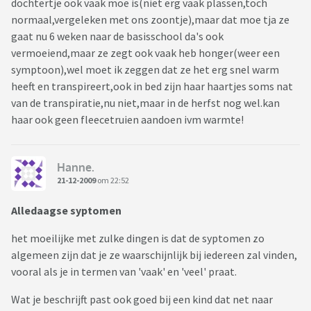
dochtertje ook vaak moe is(niet erg vaak plassen,toch
normaal,vergeleken met ons zoontje),maar dat moe tja ze
gaat nu 6 weken naar de basisschool da's ook
vermoeiend,maar ze zegt ook vaak heb honger(weer een
symptoon),wel moet ik zeggen dat ze het erg snel warm
heeft en transpireert,ook in bed zijn haar haartjes soms nat
van de transpiratie,nu niet,maar in de herfst nog wel.kan
haar ook geen fleecetruien aandoen ivm warmte!
Hanne.
21-12-2009
om 22:52
Alledaagse syptomen
het moeilijke met zulke dingen is dat de syptomen zo
algemeen zijn dat je ze waarschijnlijk bij iedereen zal vinden,
vooral als je in termen van 'vaak' en 'veel' praat.
Wat je beschrijft past ook goed bij een kind dat net naar