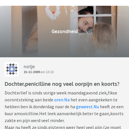
Gezondheid
notje
15-11-2009
om 13:10
Dochter,penicilline nog veel oorpijn en koorts?
Dochterlief is sinds vorige week maandagavond ziek,fikse
oorontsteking aan beide
oren.Na
het even aangekeken te
hebben ben ik donderdag naar de ha
geweest.Nu
heeft ze een
kuur amoxicilline.Het leek aanvankelijk beter te gaan,koorts
zakte en pijn werd veel minder.
Maar nu heeft ze sinds gisteren weer heel veel pijn (ze moet