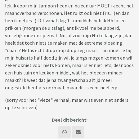
lek ik door mijn tampon heen en na een uur MOET ik echt het
maandverband verschonen. Het ruikt ook niet fris....(en dan
ben ik netjes...). Dit vanaf dag 1. Inmiddels heb ik Hb laten
prikken (morgen de uitslag), ant ik voel me belabberd,
vreselijk moe en spierwit. Nu, al zou mijn Hb te laag zijn, dan
heeft dat toch niets te maken met de extreme bloeding
"daar"? Het is echt drup drup drup zeg maar......nu moet je bij
mijn huisarts half dood zijn wil je langs mogen komen en wil
zeker okniet voor niets komen, maar is er niet iets, desnoods
een huis tuin en keuken middel, wat het bloeden minder
maakt? Ik weet dat je na zwangerschap altijd meer
ongesteld bent als normaal, maar dit is echt heel erg.....
(sorry voor het "vieze" verhaal, maar wist even niet anders
op te schrijven)
Deel dit bericht: