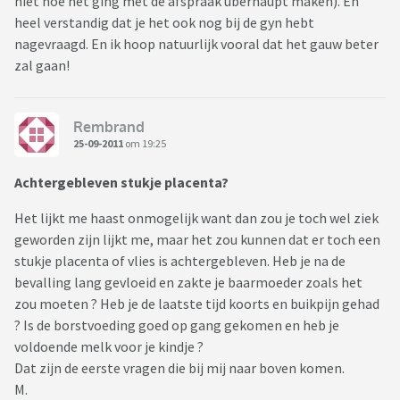
niet hoe het ging met de afspraak uberhaupt maken). En
heel verstandig dat je het ook nog bij de gyn hebt
nagevraagd. En ik hoop natuurlijk vooral dat het gauw beter
zal gaan!
Rembrand
25-09-2011
om 19:25
Achtergebleven stukje placenta?
Het lijkt me haast onmogelijk want dan zou je toch wel ziek
geworden zijn lijkt me, maar het zou kunnen dat er toch een
stukje placenta of vlies is achtergebleven. Heb je na de
bevalling lang gevloeid en zakte je baarmoeder zoals het
zou moeten ? Heb je de laatste tijd koorts en buikpijn gehad
? Is de borstvoeding goed op gang gekomen en heb je
voldoende melk voor je kindje ?
Dat zijn de eerste vragen die bij mij naar boven komen.
M.