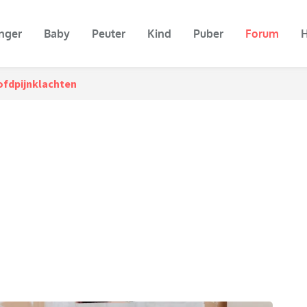
nger
Baby
Peuter
Kind
Puber
Forum
H
ofdpijnklachten