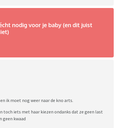
écht nodig voor je baby (en dit juist
iet)
en ik moet nog weer naar de kno arts.
n toch iets met haar kiezen ondanks dat ze geen last
an geen kwaad