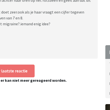
en achter haar oren op het rotsbeen en geeft aan dat dit
doet zeer.ook als je haar vraagt een cijfer tegeven
ven van 7 en 8.
et migraine?.iemand enig idee?
 laatste reactie
, er kan niet meer gereageerd worden.