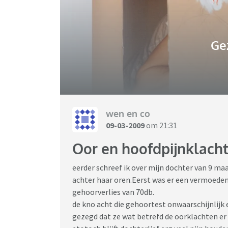
Ge
wen en co
09-03-2009
om 21:31
Oor en hoofdpijnklach
eerder schreef ik over mijn dochter van 9 ma
achter haar oren.Eerst was er een vermoede
gehoorverlies van 70db.
de kno acht die gehoortest onwaarschijnlijk 
gezegd dat ze wat betrefd de oorklachten er