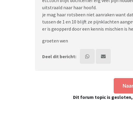
etc.toch blijft dochterlief erg veel pijn houd
uitstraald naar haar hoofd.
je mag haar rotsbeen niet aanraken want dat 
tussen de 1 en 10 blijft ze pijnklachten aange
er is geopperd door een kennis mischien is h
groeten wen
Deel dit bericht:
Naar
Dit forum topic is gesloten