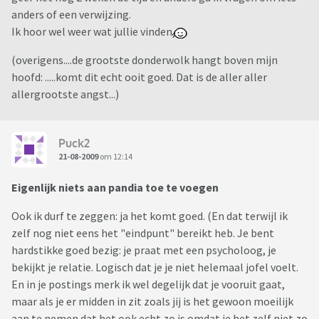
anders of een verwijzing.
Ik hoor wel weer wat jullie vinden
(overigens....de grootste donderwolk hangt boven mijn
hoofd: .....komt dit echt ooit goed. Dat is de aller aller
allergrootste angst...)
Puck2
21-08-2009
om 12:14
Eigenlijk niets aan pandia toe te voegen
Ook ik durf te zeggen: ja het komt goed. (En dat terwijl ik
zelf nog niet eens het "eindpunt" bereikt heb. Je bent
hardstikke goed bezig: je praat met een psycholoog, je
bekijkt je relatie. Logisch dat je je niet helemaal jofel voelt.
En in je postings merk ik wel degelijk dat je vooruit gaat,
maar als je er midden in zit zoals jij is het gewoon moeilijk
aan te nemen dat het ook echt zo is omdat je het zelf niet zo