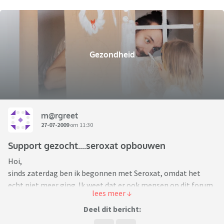
Gezondheid
m@rgreet
27-07-2009
om 11:30
Support gezocht....seroxat opbouwen
Hoi,
sinds zaterdag ben ik begonnen met Seroxat, omdat het
echt niet meer ging. Ik weet dat er ook mensen op dit forum
zijn die hier niet voor zouden kiezen, maar ik zoek op dit
moment support, want het valt me erg zwaar, terwijl ik nog
Deel dit bericht:
maar op dag 3 zit.