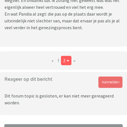
wegviel. En ondanks dat ik zolang niet geweest was was het
eigenlijk alweer heel vertrouwd en viel het erg mee.
En wat Pandia al zegt: die pas op de plaats daar wordt je
uiteindelijk niet slechter van, maar dat ervaar je pas als je al
veel verder in het genezingsproces bent.
«
1
2
»
Reageer op dit bericht
Aanmelden
Dit forum topic is gesloten, er kan niet meer gereageerd
worden.