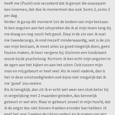
heeft me (Puck!) ook verzekerd dat ik gerust die oxazepam
kan innemen, dat doe ik momenteel dus ook. Soms 2, soms 3
per dag.
Verder: ik ga op dit moment tot de bodem van mijn bestaan.
Ik ben angsten aan het uitspreken die ik al mijn leven lang bij
me draag en nog nooit heb geuit. Diep in de zin van: ik voel
me tweederangs, ik vind mezelf minderwaardig, wat is de zin
van mijn bestaan, ik moet alles zo goed mogelijk doen, geen
fouten maken, ik hoor nergens bij. Gisteren een loodzware
sessie bij de psycholoog. Kortom: ik ben echt mijn angsten in
de ogen aan het kijken en aan het uiten. Ook tussen mijn
man en mij gebeurt er heel veel. Als ik reeël nadenk, dan is
het in deze omstandigheden ook bijna niet mogelijk dat ik
me 'goed' zou voelen.
Als ik terugkijk, dan zit ik er echt wel weer een stuk beter bij
in vergelijking met 2 maanden geleden, dus kennelijk
gebeurt er wel iets. Maar er gebeurt zoveel in mijn hoofd, dat
ik de angst dus niet binnen 4 weken eronder kan hebben. Ik
geef het nog 2 weken de tijd en anders ga ik vragen om iets