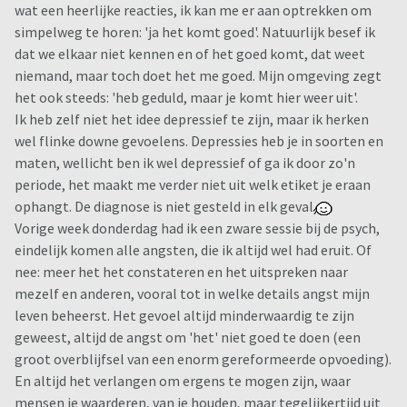
wat een heerlijke reacties, ik kan me er aan optrekken om
simpelweg te horen: 'ja het komt goed'. Natuurlijk besef ik
dat we elkaar niet kennen en of het goed komt, dat weet
niemand, maar toch doet het me goed. Mijn omgeving zegt
het ook steeds: 'heb geduld, maar je komt hier weer uit'.
Ik heb zelf niet het idee depressief te zijn, maar ik herken
wel flinke downe gevoelens. Depressies heb je in soorten en
maten, wellicht ben ik wel depressief of ga ik door zo'n
periode, het maakt me verder niet uit welk etiket je eraan
ophangt. De diagnose is niet gesteld in elk geval
Vorige week donderdag had ik een zware sessie bij de psych,
eindelijk komen alle angsten, die ik altijd wel had eruit. Of
nee: meer het het constateren en het uitspreken naar
mezelf en anderen, vooral tot in welke details angst mijn
leven beheerst. Het gevoel altijd minderwaardig te zijn
geweest, altijd de angst om 'het' niet goed te doen (een
groot overblijfsel van een enorm gereformeerde opvoeding).
En altijd het verlangen om ergens te mogen zijn, waar
mensen je waarderen, van je houden, maar tegelijkertijd uit