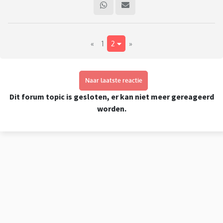
schrielkippetje, en regelmatig verkouden. Ze lust geen melk,
geen noten, bruine bonen. Kaas en eieren vindt ze erg lekker.
Ook vleesvervangers vindt ze niet zo lekker. Hoe zorg ik er
«
1
2
»
voor dat ze voldoende eiwitten, ijzer en vitamine B
binnenkrijgt? Of moet ik me niet zo druk maken?
Naar laatste reactie
Dit forum topic is gesloten, er kan niet meer gereageerd
worden.