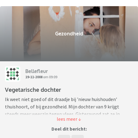
Gezondheid
Bellefleur
19-11-2008
om 09:09
Vegetarische dochter
Ik weet niet goed of dit draadje bij 'nieuw huishouden'
thuishoort, of bij gezondheid. Mijn dochter van 9 krijgt
steeds meer weerzin tegen vlees. Gisteravond zat ze in
tranen een slavinkje weg te werken. Ze mag van mij
vegetarisch zijn. Ik wil best apart koken voor haar. Maar ik
Deel dit bericht:
maak me wat zorgen over haar gezondheid. Ze is een