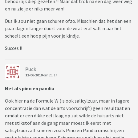
behoorlijk diep gezeten?! Maar dat trok na een dag weer weg
en nu zie je er niks meer van!
Dus ik zou niet gaan schuren ofzo. Misschien dat het dan een
paar dagen langer duurt voor de wrat eraf valt maar het
scheelt een hoop pijn voor je kindje.
Succes !!
Puck
11-06-2010
om 21:17
Net als pino en pandia
Ook hier na de Formule W (is ook salicylzuur, maar in lagere
concentratie dan wat de arts voorschrijft) geen resultaat en
omdat er een dikke eeltlaag op zat wilde de huisarts niet
met stikstof aan de gang maar moest ik eerst met
salicylzuurzalf smeren zoals Pino en Pandia omschrijven
met pleister er om heen. Schuren was ook hier niet nodig.