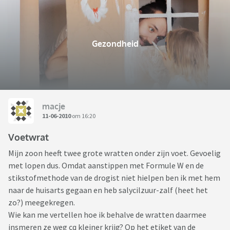
Gezondheid
macje
11-06-2010
om 16:20
Voetwrat
Mijn zoon heeft twee grote wratten onder zijn voet. Gevoelig
met lopen dus. Omdat aanstippen met Formule W en de
stikstofmethode van de drogist niet hielpen ben ik met hem
naar de huisarts gegaan en heb salycilzuur-zalf (heet het
zo?) meegekregen.
Wie kan me vertellen hoe ik behalve de wratten daarmee
insmeren ze weg cq kleiner krijg? Op het etiket van de