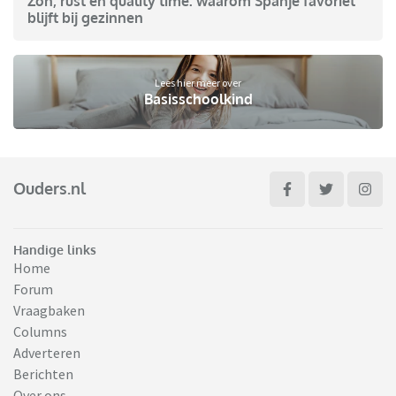
Zon, rust en quality time: waarom Spanje favoriet
blijft bij gezinnen
Lees hier meer over
Basisschoolkind
Ouders.nl
Handige links
Home
Forum
Vraagbaken
Columns
Adverteren
Berichten
Over ons