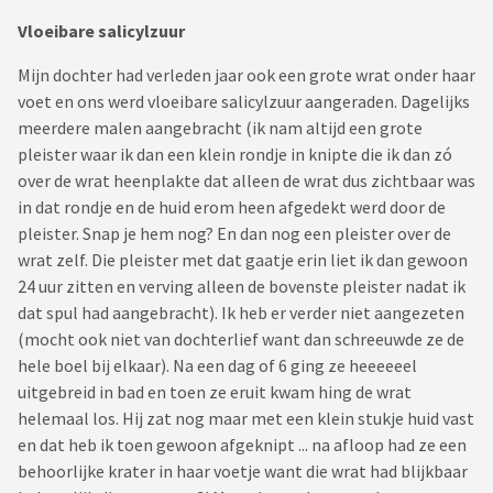
Vloeibare salicylzuur
Mijn dochter had verleden jaar ook een grote wrat onder haar
voet en ons werd vloeibare salicylzuur aangeraden. Dagelijks
meerdere malen aangebracht (ik nam altijd een grote
pleister waar ik dan een klein rondje in knipte die ik dan zó
over de wrat heenplakte dat alleen de wrat dus zichtbaar was
in dat rondje en de huid erom heen afgedekt werd door de
pleister. Snap je hem nog? En dan nog een pleister over de
wrat zelf. Die pleister met dat gaatje erin liet ik dan gewoon
24 uur zitten en verving alleen de bovenste pleister nadat ik
dat spul had aangebracht). Ik heb er verder niet aangezeten
(mocht ook niet van dochterlief want dan schreeuwde ze de
hele boel bij elkaar). Na een dag of 6 ging ze heeeeeel
uitgebreid in bad en toen ze eruit kwam hing de wrat
helemaal los. Hij zat nog maar met een klein stukje huid vast
en dat heb ik toen gewoon afgeknipt ... na afloop had ze een
behoorlijke krater in haar voetje want die wrat had blijkbaar