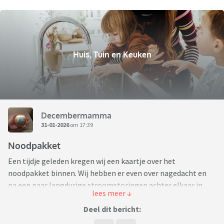
Huis, Tuin en Keuken
Decembermamma
31-01-2026
om 17:39
Noodpakket
Een tijdje geleden kregen wij een kaartje over het
noodpakket binnen. Wij hebben er even over nagedacht en
na een paar langdurige stroomstoringen achter elkaar in
onze stad hebben we besloten dat we eigenlijk wel een
noodpakket willen gaan vormen. Om me heen horen we van
Deel dit bericht:
meer mensen die dat doen de meeste mensen om ons heen