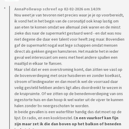
AnnaPollewop schreef op 02-02-2026 om 14:39:
Nou weet je van tevoren niet precies waar je je op voorbereidt,
ik vond het in het begin van de coronatijd ook knap lastig om
aan eten te komen omdat we allemaal ziek waren en de minst
zieke dus naar de supermarkt gestuurd werd - en dat was nou
niet degene die daar een talent voor heeft zeg maar. Bovendien
gaf de supermarkt nogal wat lege schappen omdat mensen
direct als gekken gingen hamsteren. Het maakte het in ieder
geval wel interessant om eens met heel andere spullen een
maaltijd in elkaar te flansen.
Maar stel dat er een overstroming komt, dan zitten we vast op
de bovenverdieping met onze huisdieren en zonder koelkast,
stroom of leidingwater en dan moet ik wel de voorraad daar
veilig gesteld hebben anders ligt alles doordrenkt te wezen in
de kruipruimte. Of we zitten op de benedenverdieping van ons
ingestorte huis en dan hoop ik wel water uit de vijver te kunnen
halen zonder bv neergeschoten te worden.
In beide gevallen is een waterfilter handig dus dat moet op de
lijst. En radio, en een kooktoestel. E
n een vuurkorf kan fijn
zijn maar zet ik die dan boven op het balkon of beneden