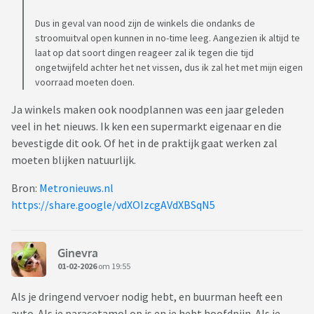
Dus in geval van nood zijn de winkels die ondanks de
stroomuitval open kunnen in no-time leeg. Aangezien ik altijd te
laat op dat soort dingen reageer zal ik tegen die tijd
ongetwijfeld achter het net vissen, dus ik zal het met mijn eigen
voorraad moeten doen.
Ja winkels maken ook noodplannen was een jaar geleden
veel in het nieuws. Ik ken een supermarkt eigenaar en die
bevestigde dit ook. Of het in de praktijk gaat werken zal
moeten blijken natuurlijk.
Bron:
Metronieuws.nl
https://share.google/vdXOIzcgAVdXBSqN5
Ginevra
01-02-2026
om 19:55
Als je dringend vervoer nodig hebt, en buurman heeft een
auto. Als je paracetamol op is en je hebt hoofdpijn. Als je