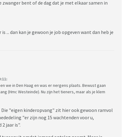
 je zwanger bent of de dag dat je met elkaar samen in
s ... dan kan je gewoon je job opgeven want dan heb je
:11:
den we in Den Haag en was er nergens plaats. Bewust gaan
g (Hmc Westeinde). Nu zijn het tieners, maar als je klem
ie. Die "eigen kinderopvang" zit hier ook gewoon ramvol
mededeling "er zijn nog 15 wachtenden voor u,
2 jaar is".
kind tussenuit omdat iemand ontslag neemt. Maar je