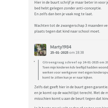
Hier in de buurt schrijf je maar beter in voor
bed hebt gelegen zonder anti-conceptie.
En zelfs dan ben je vaak nog te laat.
Wachten tot de zwangerschap 3 maanden ver i
plaats tegen dat kind naar school moet.
Marty1984
25-01-2025
om 18:38
Citroengraag schreef op 24-01-2025 om 20
Toen mijn kinderen kdv leeftijd hadden woon
werken voor werkgever met eigen kinderopvan
komt te zitten kun je er naar kijken.
Zelfs dat geeft hier in de buurt geen garant
en je komt op de wachtlijst terecht. Met de 
misschien komt u aan de beurt tegen dat kind 
In 't beste geval valt er dan af en toe een 