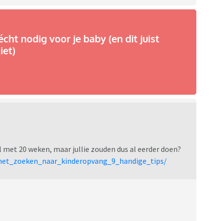
écht nodig voor je baby (en dit juist
iet)
kel met 20 weken, maar jullie zouden dus al eerder doen?
_met_zoeken_naar_kinderopvang_9_handige_tips/