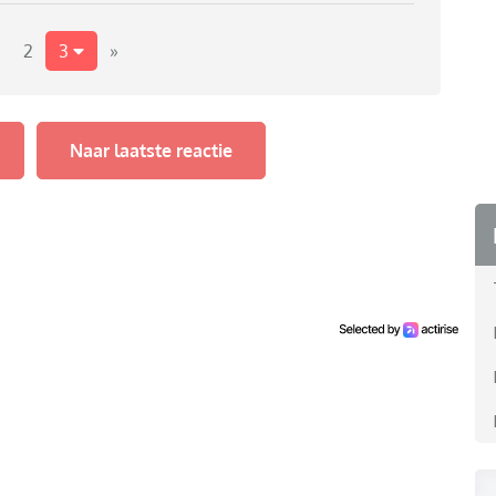
2
3
»
Naar laatste reactie