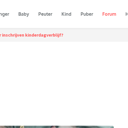
nger
Baby
Peuter
Kind
Puber
Forum
H
inschrijven kinderdagverblijf?