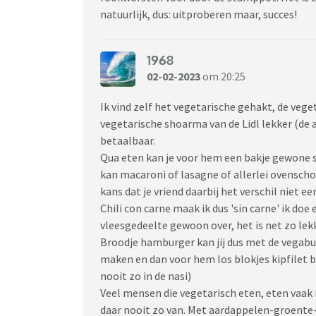
natuurlijk, dus: uitproberen maar, succes!
1968
02-02-2023
om 20:25
Ik vind zelf het vegetarische gehakt, de veg
vegetarische shoarma van de Lidl lekker (de a
betaalbaar.
Qua eten kan je voor hem een bakje gewone s
kan macaroni of lasagne of allerlei ovensch
kans dat je vriend daarbij het verschil niet ee
Chili con carne maak ik dus 'sin carne' ik do
vleesgedeelte gewoon over, het is net zo lekk
Broodje hamburger kan jij dus met de vegabur
maken en dan voor hem los blokjes kipfilet b
nooit zo in de nasi)
Veel mensen die vegetarisch eten, eten vaak 
daar nooit zo van. Met aardappelen-groente-vl