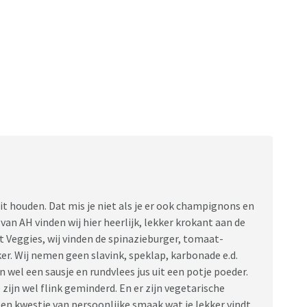
uit houden. Dat mis je niet als je er ook champignons en
an AH vinden wij hier heerlijk, lekker krokant aan de
 Veggies, wij vinden de spinazieburger, tomaat-
ker. Wij nemen geen slavink, speklap, karbonade e.d.
 wel een sausje en rundvlees jus uit een potje poeder.
zijn wel flink geminderd. En er zijn vegetarische
en kwestie van persoonlijke smaak wat je lekker vindt