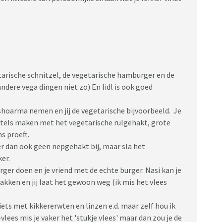
etarische schnitzel, de vegetarische hamburger en de
ndere vega dingen niet zo) En lidl is ook goed
hoarma nemen en jij de vegetarische bijvoorbeeld. Je
otels maken met het vegetarische rulgehakt, grote
ns proeft.
e er dan ook geen nepgehakt bij, maar sla het
er.
ger doen en je vriend met de echte burger. Nasi kan je
akken en jij laat het gewoon weg (ik mis het vlees
iets met kikkererwten en linzen e.d. maar zelf hou ik
ees mis je vaker het 'stukje vlees' maar dan zou je de