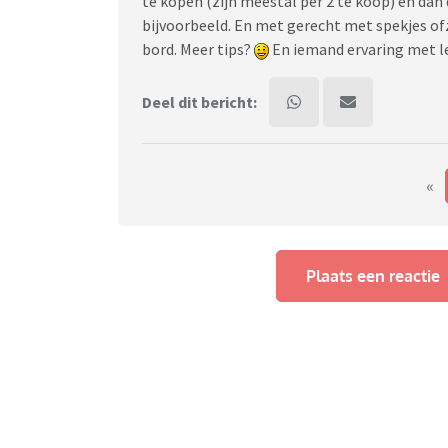
te kopen (zijn meestal per 2 te koop) en dan
bijvoorbeeld. En met gerecht met spekjes ofz
bord. Meer tips?
En iemand ervaring met l
Deel dit bericht:
«
Plaats een reactie