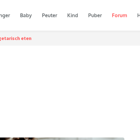
nger
Baby
Peuter
Kind
Puber
Forum
H
etarisch eten