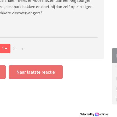
 de ander invries en voor mezelf dan een vegaburger
o, die apart bakken en doet hij dan zelf op z'n eigen
ekkere vleesvervangers?
1
2
»
Naar laatste reactie